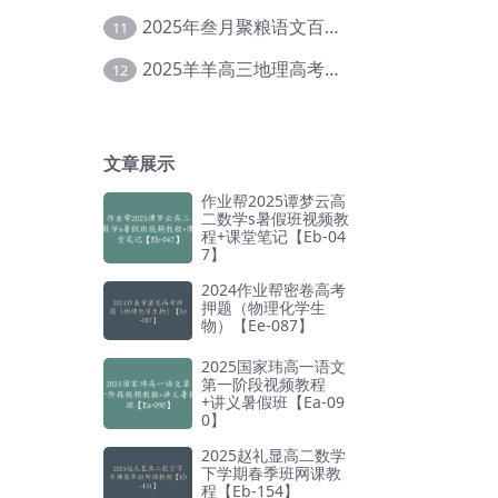
2025年叁月聚粮语文百日冲刺｜荡平玄学诅咒【Ea-001】
11
2025羊羊高三地理高考复习视频教程+讲义【Ei-051】
12
文章展示
作业帮2025谭梦云高
二数学s暑假班视频教
程+课堂笔记【Eb-04
7】
2024作业帮密卷高考
押题（物理化学生
物）【Ee-087】
2025国家玮高一语文
第一阶段视频教程
+讲义暑假班【Ea-09
0】
2025赵礼显高二数学
下学期春季班网课教
程【Eb-154】