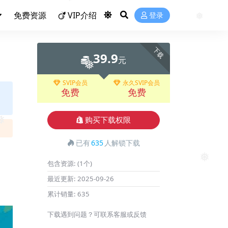
❅
免费资源
VIP介绍
登录
❅
下载
39.9
元
❅
SVIP会员
永久SVIP会员
免费
免费
购买下载权限
❅
已有
635
人解锁下载
包含资源:
(1个)
❅
最近更新:
2025-09-26
累计销量:
635
下载遇到问题？可联系客服或反馈