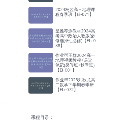
2024杨翌高三地理课
程春季班【Ei-071】
星推荐涂教材2024高
考高中政治人教版(必
修选择性必修)【Eh-0
38】
作业帮王群2024高一
地理视频教程+课堂
笔记(暑假班+秋季班)
【Ei-001】
作业帮2025刘秋龙高
二数学下学期春季班
【Eb-072】
课程目录：