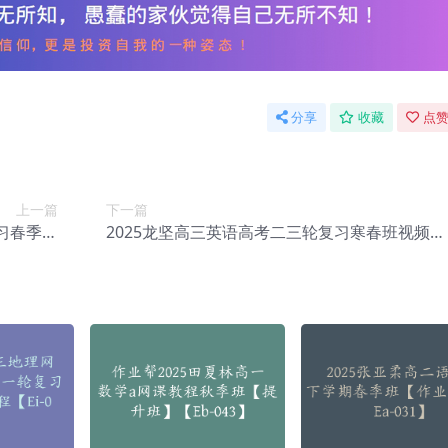
分享
收藏
点赞
上一篇
下一篇
习春季班
2025龙坚高三英语高考二三轮复习寒春班视频教
c-103】
程+讲义【Ec-105】