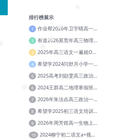
排行榜展示
❅
作业帮2026年卫宇晴高一英语s上学期暑假班【冲顶班】【Ec-003】
1
❅
有道2026莫荒年高三物理一轮复习暑假班网课教程【Ef-044】
2
❅
2025年高三语文一遍就OK高中语文体系课【Ea-028】
3
❅
❅
希望学2024闫舒月小学一年级英语视频教程+讲义【Cc-004】
4
❅
2025高考刘勖雯高三政治三轮复习网课教程【Eh-061】
5
2024王群高二地理寒假班教程【Ei-075】
6
❅
2026年朱法垚高三政治一轮复习暑假班【Eh-041】
7
希望学2025初三语文培训班秋上A+班（秋上·全国版·A+）【Da-031】
8
2026年周芳煜高一生物上学期网课教程【Ee-056】
9
2024柳宁初二语文a+视频教程+课堂笔记+讲义（暑假班+秋季班）【Da-003】
10