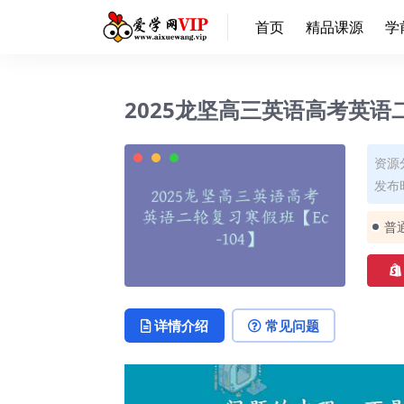
❅
首页
精品课源
学
2025龙坚高三英语高考英语二
资源
发布时
普
详情介绍
常见问题