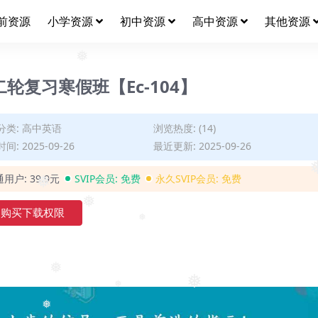
❅
前资源
小学资源
初中资源
高中资源
其他资源
轮复习寒假班【Ec-104】
❅
分类:
高中英语
浏览热度: (14)
间: 2025-09-26
最近更新: 2025-09-26
通用户:
39.9元
SVIP会员:
免费
永久SVIP会员:
免费
❅
购买下载权限
❅
❅
❅
❅
❅