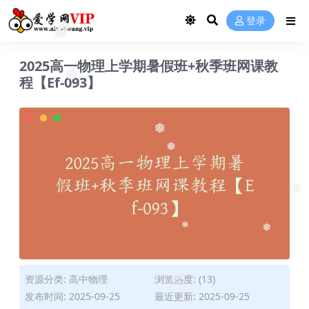
登录
❅
❅
2025高一物理上学期暑假班+秋季班网课教
程【Ef-093】
❅
❅
❅
❅
❅
❅
资源分类:
高中物理
浏览热度: (13)
❅
发布时间: 2025-09-25
最近更新: 2025-09-25