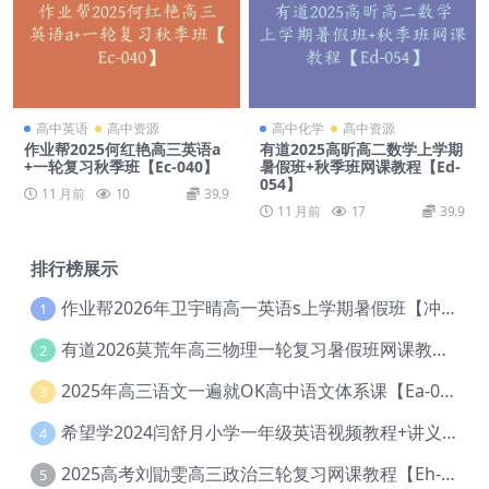
高中英语
高中资源
高中化学
高中资源
作业帮2025何红艳高三英语a
有道2025高昕高二数学上学期
+一轮复习秋季班【Ec-040】
暑假班+秋季班网课教程【Ed-
054】
11 月前
10
39.9
11 月前
17
39.9
排行榜展示
作业帮2026年卫宇晴高一英语s上学期暑假班【冲顶班】【Ec-003】
1
有道2026莫荒年高三物理一轮复习暑假班网课教程【Ef-044】
2
2025年高三语文一遍就OK高中语文体系课【Ea-028】
3
希望学2024闫舒月小学一年级英语视频教程+讲义【Cc-004】
4
2025高考刘勖雯高三政治三轮复习网课教程【Eh-061】
5