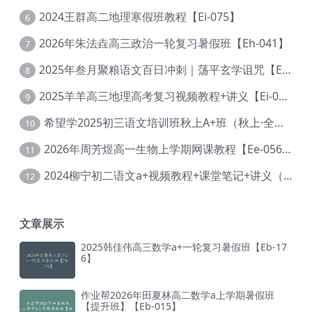
2024王群高二地理寒假班教程【Ei-075】
6
2026年朱法垚高三政治一轮复习暑假班【Eh-041】
7
2025年叁月聚粮语文百日冲刺｜荡平玄学诅咒【Ea-001】
8
2025羊羊高三地理高考复习视频教程+讲义【Ei-051】
9
希望学2025初三语文培训班秋上A+班（秋上·全国版·A+）【Da-031】
10
2026年周芳煜高一生物上学期网课教程【Ee-056】
11
2024柳宁初二语文a+视频教程+课堂笔记+讲义（暑假班+秋季班）【Da-003】
12
文章展示
2025韩佳伟高三数学a+一轮复习暑假班【Eb-17
6】
作业帮2026年田夏林高二数学a上学期暑假班
【提升班】【Eb-015】