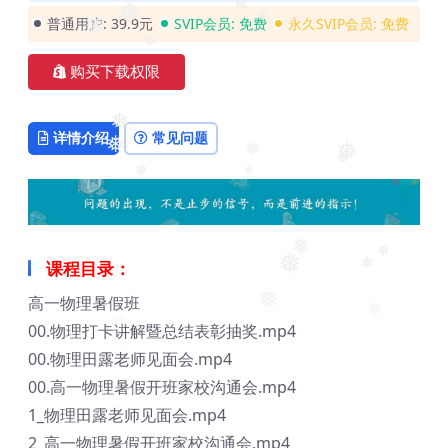
❅
普通用户:
39.9元
SVIP会员:
免费
永久SVIP会员:
免费
❅
❅
❅
❅
❅
购买下载权限
❅
详情介绍
常见问题
❅
❅
❅
❅
❅
❅
❅
课程目录：
❅
❅
❅
高一物理暑假班
❅
❅
00.物理打卡讲解暨总结表彰抽奖.mp4
❅
❅
00.物理田露老师见面会.mp4
00.高一物理暑假开班家校沟通会.mp4
1_物理田露老师见面会.mp4
2_高一物理暑假开班家校沟通会.mp4