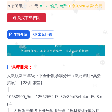
❅
普通用户:
39.9元
SVIP会员:
免费
永久SVIP会员:
免费
❅
❅
❅
❅
❅
❅
❅
购买下载权限
❅
❅
详情介绍
常见问题
❅
❅
❅
❅
课程目录：
❅
❅
人教版新三年级上下全册数学满分班（教材精讲+奥数
❅
拓展）【28讲 张莹】
├─
10650900_9dce12562652d7c52e89bf5eb4add5a3.m
p4
├─ 人教版三年级上册数学满分班（教材精讲+奥数拓