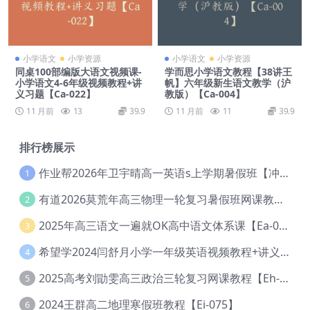
小学语文
小学资源
小学语文
小学资源
同桌100部编版大语文视频课-
学而思小学语文教程【38讲王
小学语文4-6年级视频教程+讲
帆】六年级新生语文教学（沪
义习题【Ca-022】
教版）【Ca-004】
11 月前
13
39.9
11 月前
11
39.9
排行榜展示
作业帮2026年卫宇晴高一英语s上学期暑假班【冲顶班】【Ec-003】
1
有道2026莫荒年高三物理一轮复习暑假班网课教程【Ef-044】
2
2025年高三语文一遍就OK高中语文体系课【Ea-028】
3
希望学2024闫舒月小学一年级英语视频教程+讲义【Cc-004】
4
2025高考刘勖雯高三政治三轮复习网课教程【Eh-061】
5
2024王群高二地理寒假班教程【Ei-075】
6