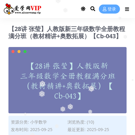
登录
❅
❅
【28讲 张莹】人教版新三年级数学全册教程
❅
满分班（教材精讲+奥数拓展）【Cb-043】
❅
❅
❅
❅
❅
❅
❅
❅
资源分类:
小学数学
浏览热度: (10)
❅
发布时间: 2025-09-25
最近更新: 2025-09-25