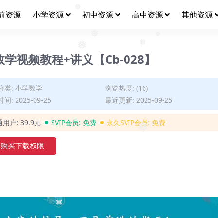
前资源
小学资源
初中资源
高中资源
其他资源
❅
❅
❅
学视频教程+讲义【Cb-028】
❅
❅
分类:
小学数学
浏览热度: (16)
间: 2025-09-25
最近更新: 2025-09-25
通用户:
39.9元
SVIP会员:
免费
永久SVIP会员:
免费
❅
购买下载权限