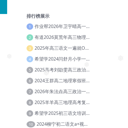
排行榜展示
作业帮2026年卫宇晴高一英语s上学期暑假班【冲顶班】【Ec-003】
1
有道2026莫荒年高三物理一轮复习暑假班网课教程【Ef-044】
2
2025年高三语文一遍就OK高中语文体系课【Ea-028】
3
希望学2024闫舒月小学一年级英语视频教程+讲义【Cc-004】
4
❅
2025高考刘勖雯高三政治三轮复习网课教程【Eh-061】
5
❅
❅
2024王群高二地理寒假班教程【Ei-075】
6
❅
2026年朱法垚高三政治一轮复习暑假班【Eh-041】
7
2025羊羊高三地理高考复习视频教程+讲义【Ei-051】
8
希望学2025初三语文培训班秋上A+班（秋上·全国版·A+）【Da-031】
9
2024柳宁初二语文a+视频教程+课堂笔记+讲义（暑假班+秋季班）【Da-003】
10