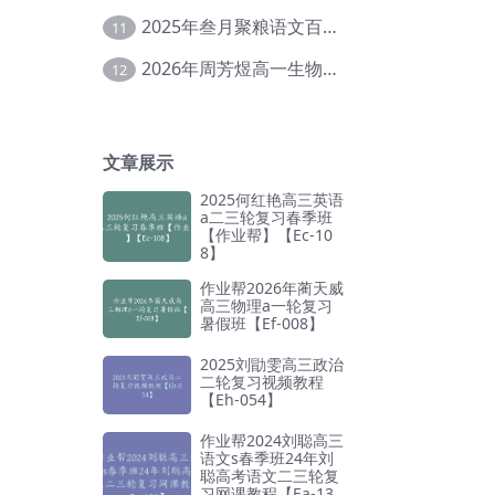
2025年叁月聚粮语文百日冲刺｜荡平玄学诅咒【Ea-001】
11
2026年周芳煜高一生物上学期网课教程【Ee-056】
12
文章展示
2025何红艳高三英语
a二三轮复习春季班
【作业帮】【Ec-10
8】
作业帮2026年蔺天威
高三物理a一轮复习
暑假班【Ef-008】
2025刘勖雯高三政治
二轮复习视频教程
【Eh-054】
作业帮2024刘聪高三
语文s春季班24年刘
聪高考语文二三轮复
习网课教程【Ea-13