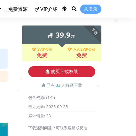
免费资源
VIP介绍
登录
❅
下载
39.9
❅
元
SVIP会员
永久SVIP会员
免费
免费
❅
购买下载权限
已有
33
人解锁下载
❅
❅
包含资源:
(1个)
❅
最近更新:
2025-09-25
累计销量:
33
下载遇到问题？可联系客服或反馈