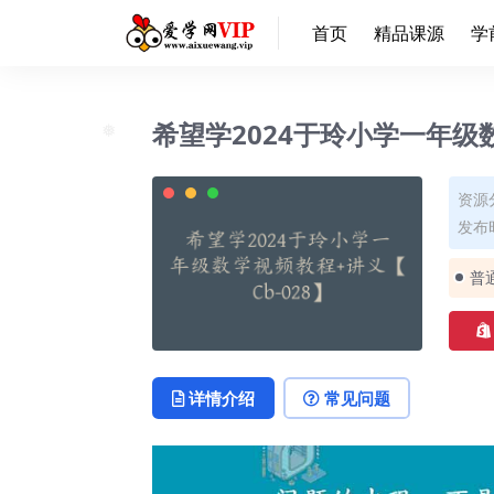
首页
精品课源
学
希望学2024于玲小学一年级数
❅
资源
发布时
普
详情介绍
常见问题