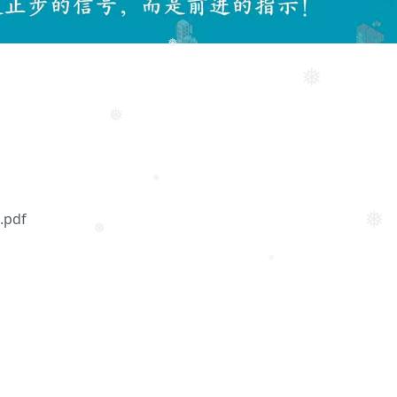
❅
❅
❅
❅
pdf
❅
❅
❅
❅