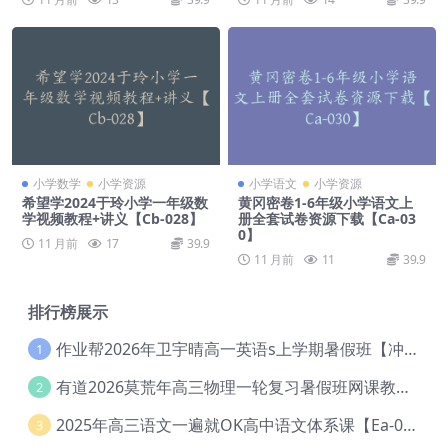
小学数学
小学资源
小学语文
小学资源
希望学2024于玲小学一年级数
黄冈密卷1-6年级小学语文上
学视频教程+讲义【Cb-028】
册全套试卷资源下载【Ca-03
0】
11 月前
17
39.9
11 月前
11
39.9
排行榜展示
作业帮2026年卫宇晴高一英语s上学期暑假班【冲顶班】【Ec-003】
1
有道2026莫荒年高三物理一轮复习暑假班网课教程【Ef-044】
2
2025年高三语文一遍就OK高中语文体系课【Ea-028】
3