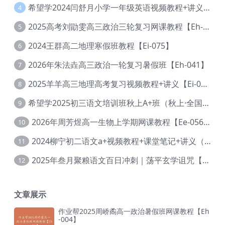
希望学2024闫舒月小学一年级英语视频教程+讲义【Cc-004】
4
2025高考刘勖雯高三政治三轮复习网课教程【Eh-061】
5
2024王群高二地理寒假班教程【Ei-075】
6
2026年朱法垚高三政治一轮复习暑假班【Eh-041】
7
2025羊羊高三地理高考复习视频教程+讲义【Ei-051】
8
希望学2025初三语文培训班秋上A+班（秋上·全国版·A+）【Da-031】
9
2026年周芳煜高一生物上学期网课教程【Ee-056】
10
2024柳宁初二语文a+视频教程+课堂笔记+讲义（暑假班+秋季班）【Da-003】
11
2025年叁月聚粮语文百日冲刺｜荡平玄学诅咒【Ea-001】
12
文章展示
作业帮2025周峤矞高一政治暑假班网课教程【Eh
-004】