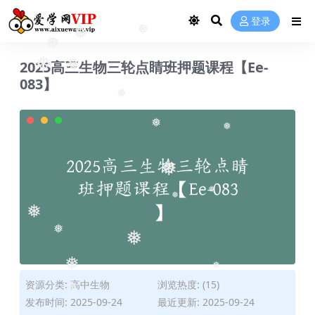
登录
❅
❅
❅
2025高三生物三轮点睛班押题课程【Ee-
❅
❅
083】
❅
❅
❅
❅
❅
❅
❅
❅
❅
❅
❅
资源分类:
高中生物
浏览热度: (15)
❅
发布时间: 2025-09-24
最近更新: 2025-09-24