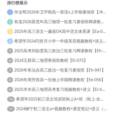
排行榜展示
作业帮2026年卫宇晴高一英语s上学期暑假班【冲顶班】【Ec-003】
1
有道2026莫荒年高三物理一轮复习暑假班网课教程【Ef-044】
2
2025年高三语文一遍就OK高中语文体系课【Ea-028】
3
希望学2024闫舒月小学一年级英语视频教程+讲义【Cc-004】
4
2025高考刘勖雯高三政治三轮复习网课教程【Eh-061】
5
2024王群高二地理寒假班教程【Ei-075】
6
2026年朱法垚高三政治一轮复习暑假班【Eh-041】
7
2026年周芳煜高一生物上学期网课教程【Ee-056】
8
2025羊羊高三地理高考复习视频教程+讲义【Ei-051】
9
希望学2025初三语文培训班秋上A+班（秋上·全国版·A+）【Da-031】
10
2024柳宁初二语文a+视频教程+课堂笔记+讲义（暑假班+秋季班）【Da-003】
11