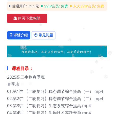
普通用户:
39.9元
SVIP会员:
免费
永久SVIP会员:
免费
购买下载权限
❅
❅
详情介绍
常见问题
❅
❅
❅
❅
❅
课程目录：
❅
❅
2025高三生物春季班
❅
❅
春季班
❅
❅
01.第1讲 【二轮复习】稳态调节综合提高（一）.mp4
02.第2讲 【二轮复习】稳态调节综合提高（二）.mp4
03.第3讲 【二轮复习】生态系统综合提高.mp4
04.第4讲 【二轮复习】生物技术实践专题.mp4