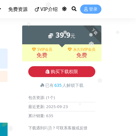
❅
免费资源
VIP介绍
登录
下载
39.9
❅
元
❅
❅
❅
SVIP会员
永久SVIP会员
❅
免费
免费
购买下载权限
❅
已有
635
人解锁下载
包含资源:
(1个)
最近更新:
2025-09-23
❅
累计销量:
635
下载遇到问题？可联系客服或反馈
❅