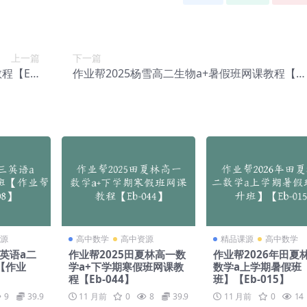
上一篇
下一篇
程【Ee-
作业帮2025杨雪高二生物a+暑假班网课教程【E
014】
-016】
源
高中数学
高中资源
精品课源
高中数学
三英语a二
作业帮2025田夏林高一数
作业帮2026年田夏
【作业
学a+下学期寒假班网课教
数学a上学期暑假班
程【Eb-044】
班】【Eb-015】
9
39.9
11 月前
0
8
39.9
11 月前
0
14