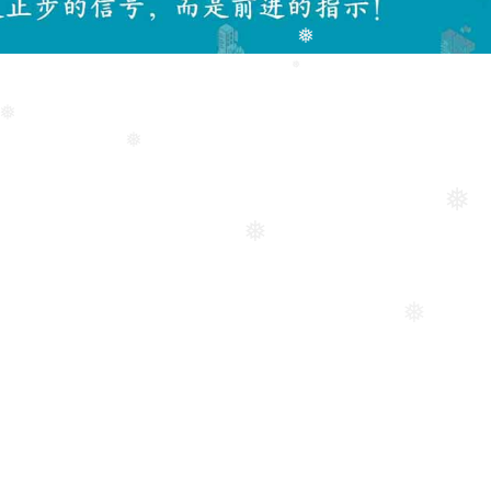
❅
❅
❅
❅
❅
❅
❅