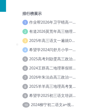
❅
排行榜展示
作业帮2026年卫宇晴高一英语s上学期暑假班【冲顶班】【Ec-003】
1
有道2026莫荒年高三物理一轮复习暑假班网课教程【Ef-044】
2
2025年高三语文一遍就OK高中语文体系课【Ea-028】
3
希望学2024闫舒月小学一年级英语视频教程+讲义【Cc-004】
❅
4
2025高考刘勖雯高三政治三轮复习网课教程【Eh-061】
5
2024王群高二地理寒假班教程【Ei-075】
6
2026年朱法垚高三政治一轮复习暑假班【Eh-041】
7
2025羊羊高三地理高考复习视频教程+讲义【Ei-051】
8
希望学2025初三语文培训班秋上A+班（秋上·全国版·A+）【Da-031】
9
2024柳宁初二语文a+视频教程+课堂笔记+讲义（暑假班+秋季班）【Da-003】
10