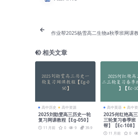
作业帮2025杨雪高二生物a秋季班网课教
相关文章
高中历史
高中资源
高中英语
高中资
2025刘勖雯高三历史一轮
2025何红艳高
复习网课教程【Eg-050】
三轮复习春季班
帮】【Ec-108】
11 月前
0
9
39.9
11 月前
0