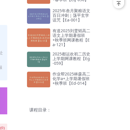
2025年叁月聚粮语文
百日冲刺｜荡平玄学
诅咒【Ea-001】
有道2025刘雯韬高二
语文上学期暑假班
+秋季班网课教程【E
a-121】
处
2025都运欢初二历史
上学期网课教程【Eg
-059】
服
作业帮2025林森高二
化学a+上学期暑假班
+秋季班【Ed-014】
课程目录：
(
0
)