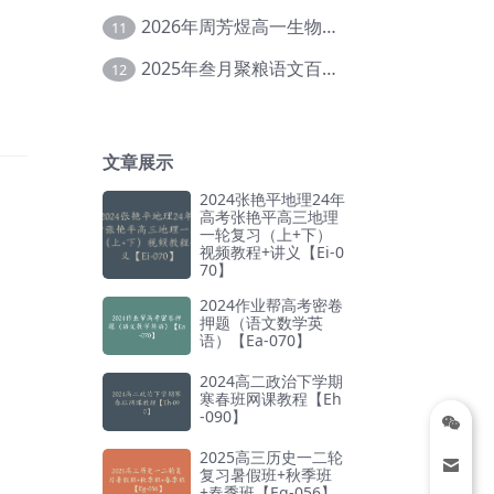
2026年周芳煜高一生物上学期网课教程【Ee-056】
11
2025年叁月聚粮语文百日冲刺｜荡平玄学诅咒【Ea-001】
12
文章展示
2024张艳平地理24年
高考张艳平高三地理
一轮复习（上+下）
视频教程+讲义【Ei-0
70】
2024作业帮高考密卷
押题（语文数学英
语）【Ea-070】
2024高二政治下学期
寒春班网课教程【Eh
-090】
2025高三历史一二轮
复习暑假班+秋季班
+春季班【Eg-056】