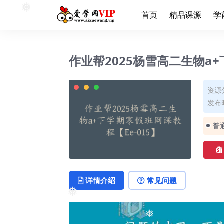
❅
首页
精品课源
学
作业帮2025杨雪高二生物a+
资源
发布时
普
详情介绍
常见问题
❅