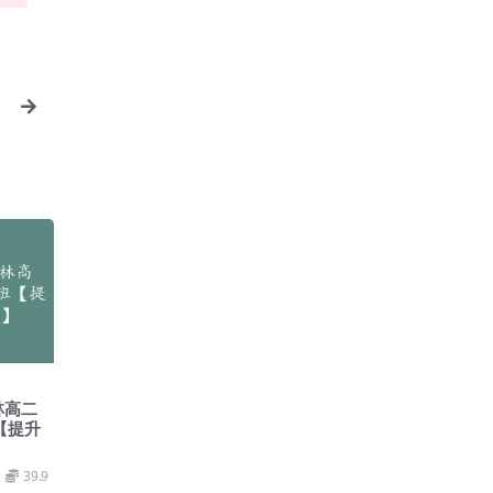
e
林高二
【提升
39.9