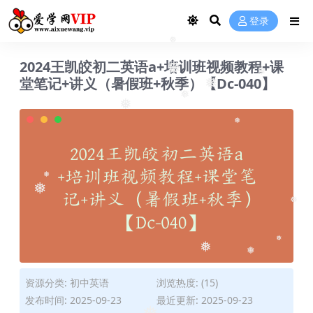
❅
登录
❅
2024王凯皎初二英语a+培训班视频教程+课
堂笔记+讲义（暑假班+秋季）【Dc-040】
❅
❅
❅
❅
❅
❅
❅
❅
❅
❅
❅
❅
资源分类:
初中英语
浏览热度: (15)
发布时间: 2025-09-23
最近更新: 2025-09-23