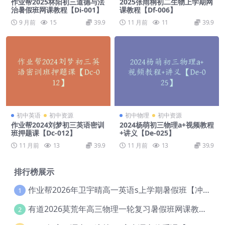
作业帮2025林阳初三道德与法
2025张雨桐初二生物上学期网
治暑假班网课教程【Di-001】
课教程【Df-006】
9 月前
15
39.9
11 月前
11
39.9
初中英语
初中资源
初中物理
初中资源
作业帮2024刘梦初三英语密训
2024杨萌初三物理a+视频教程
班押题课【Dc-012】
+讲义【De-025】
11 月前
13
39.9
11 月前
13
39.9
排行榜展示
作业帮2026年卫宇晴高一英语s上学期暑假班【冲顶班】【Ec-003】
1
有道2026莫荒年高三物理一轮复习暑假班网课教程【Ef-044】
2