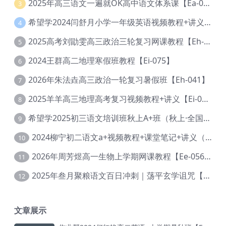
2025年高三语文一遍就OK高中语文体系课【Ea-028】
3
希望学2024闫舒月小学一年级英语视频教程+讲义【Cc-004】
4
2025高考刘勖雯高三政治三轮复习网课教程【Eh-061】
5
2024王群高二地理寒假班教程【Ei-075】
6
2026年朱法垚高三政治一轮复习暑假班【Eh-041】
7
2025羊羊高三地理高考复习视频教程+讲义【Ei-051】
8
希望学2025初三语文培训班秋上A+班（秋上·全国版·A+）【Da-031】
9
2024柳宁初二语文a+视频教程+课堂笔记+讲义（暑假班+秋季班）【Da-003】
10
2026年周芳煜高一生物上学期网课教程【Ee-056】
11
2025年叁月聚粮语文百日冲刺｜荡平玄学诅咒【Ea-001】
12
文章展示