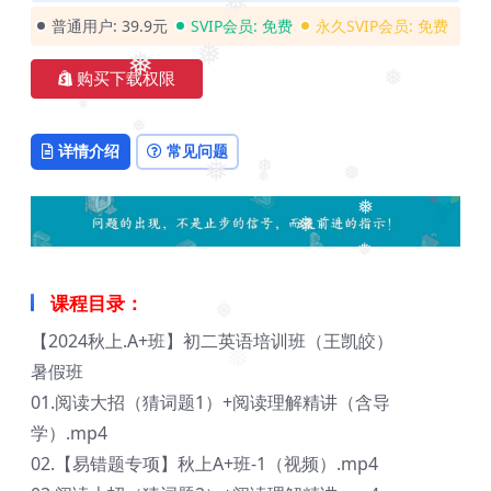
❅
普通用户:
39.9元
SVIP会员:
免费
永久SVIP会员:
免费
❅
购买下载权限
❅
❅
❅
详情介绍
常见问题
❅
❅
❅
❅
❅
❅
❅
❅
课程目录：
【2024秋上.A+班】初二英语培训班（王凯皎）
❅
❅
暑假班
❅
01.阅读大招（猜词题1）+阅读理解精讲（含导
学）.mp4
02.【易错题专项】秋上A+班-1（视频）.mp4