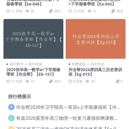
期春季班【Ee-048】
+下学期春季班【Ea-042】
11 月前
26
39.9
12 月前
12
39.9
高中数学
高中资源
免费资源
高中历史
2025张华高一数学a+下学期春
作业帮2024席玥高三历史密训
季班【作业帮】【Eb-157】
班【Eg-015】
11 月前
13
39.9
8 月前
25
0
排行榜展示
作业帮2026年卫宇晴高一英语s上学期暑假班【冲顶班】【Ec-003】
1
有道2026莫荒年高三物理一轮复习暑假班网课教程【Ef-044】
2
2025年高三语文一遍就OK高中语文体系课【Ea-028】