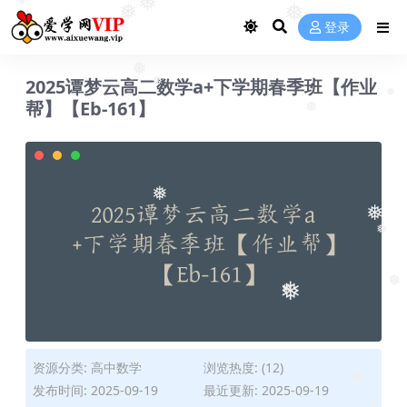
❅
❅
❅
❅
登录
❅
2025谭梦云高二数学a+下学期春季班【作业
❅
帮】【Eb-161】
❅
❅
❅
❅
❅
❅
❅
❅
资源分类:
高中数学
浏览热度: (12)
发布时间: 2025-09-19
最近更新: 2025-09-19
❅