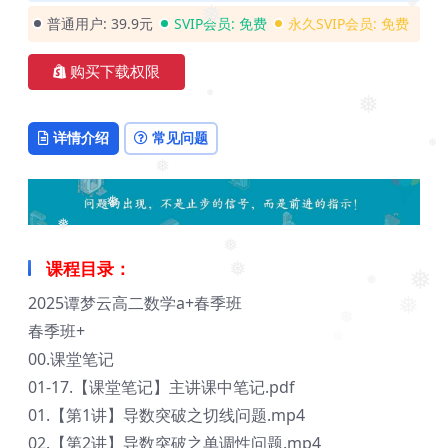
❅
普通用户:
39.9元
SVIP会员:
免费
永久SVIP会员:
免费
❅
购买下载权限
❅
❅
详情介绍
常见问题
❅
❅
❅
❅
❅
课程目录：
❅
❅
❅
2025谭梦云高二数学a+春季班
❅
❅
春季班+
❅
00.课堂笔记
01-17.【课堂笔记】主讲课中笔记.pdf
01.【第1讲】导数突破之切线问题.mp4
02.【第2讲】导数突破之单调性问题.mp4