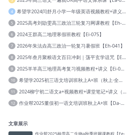
3
希望学2024闫舒月小学一年级英语视频教程+讲义【Cc-004】
4
2025高考刘勖雯高三政治三轮复习网课教程【Eh-061】
5
2024王群高二地理寒假班教程【Ei-075】
6
2026年朱法垚高三政治一轮复习暑假班【Eh-041】
7
2025年叁月聚粮语文百日冲刺｜荡平玄学诅咒【Ea-001】
8
2025羊羊高三地理高考复习视频教程+讲义【Ei-051】
9
希望学2025初三语文培训班秋上A+班（秋上·全国版·A+）【Da-031】
10
2024柳宁初二语文a+视频教程+课堂笔记+讲义（暑假班+秋季班）【Da-003】
11
作业帮2025董俣初一语文培训班秋上A+班【Da-038】
12
文章展示
作业帮2025杨雪高二生物a秋季班网课教程【Ee-