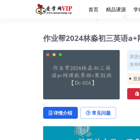
首页
精品课源
学
❅
❅
❅
❅
作业帮2024林淼初三英语a+
资源
发布时
普
详情介绍
常见问题
❅