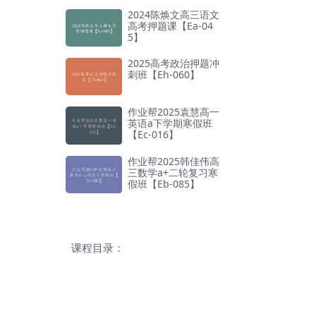
2024陈焕文高三语文
高考押题课【Ea-04
5】
2025高考政治押题冲
刺班【Eh-060】
作业帮2025袁慧高一
英语a下学期寒假班
【Ec-016】
作业帮2025韩佳伟高
三数学a+二轮复习寒
假班【Eb-085】
课程目录：