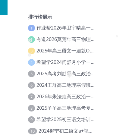
❅
排行榜展示
作业帮2026年卫宇晴高一英语s上学期暑假班【冲顶班】【Ec-003】
1
有道2026莫荒年高三物理一轮复习暑假班网课教程【Ef-044】
2
❅
2025年高三语文一遍就OK高中语文体系课【Ea-028】
3
❅
希望学2024闫舒月小学一年级英语视频教程+讲义【Cc-004】
4
❅
2025高考刘勖雯高三政治三轮复习网课教程【Eh-061】
5
❅
2024王群高二地理寒假班教程【Ei-075】
6
2026年朱法垚高三政治一轮复习暑假班【Eh-041】
7
2025羊羊高三地理高考复习视频教程+讲义【Ei-051】
8
希望学2025初三语文培训班秋上A+班（秋上·全国版·A+）【Da-031】
9
2024柳宁初二语文a+视频教程+课堂笔记+讲义（暑假班+秋季班）【Da-003】
10