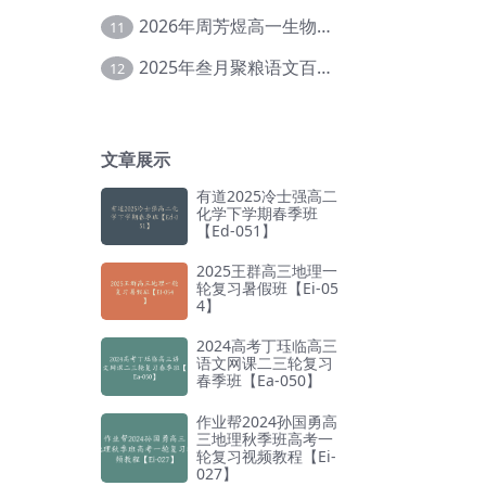
2026年周芳煜高一生物上学期网课教程【Ee-056】
11
2025年叁月聚粮语文百日冲刺｜荡平玄学诅咒【Ea-001】
12
文章展示
有道2025冷士强高二
化学下学期春季班
【Ed-051】
2025王群高三地理一
轮复习暑假班【Ei-05
4】
2024高考丁珏临高三
语文网课二三轮复习
春季班【Ea-050】
作业帮2024孙国勇高
三地理秋季班高考一
轮复习视频教程【Ei-
027】