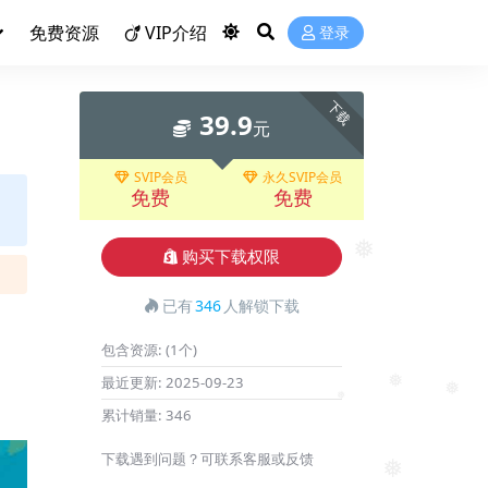
免费资源
VIP介绍
登录
下载
39.9
元
SVIP会员
永久SVIP会员
免费
免费
购买下载权限
❅
已有
346
人解锁下载
包含资源:
(1个)
最近更新:
2025-09-23
累计销量:
346
❅
❅
❅
下载遇到问题？可联系客服或反馈