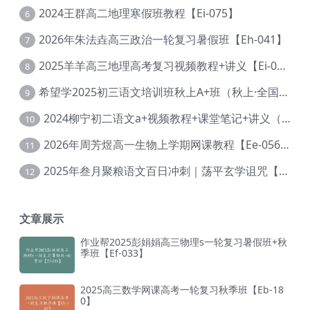
2024王群高二地理寒假班教程【Ei-075】
6
2026年朱法垚高三政治一轮复习暑假班【Eh-041】
7
2025羊羊高三地理高考复习视频教程+讲义【Ei-051】
8
希望学2025初三语文培训班秋上A+班（秋上·全国版·A+）【Da-031】
9
2024柳宁初二语文a+视频教程+课堂笔记+讲义（暑假班+秋季班）【Da-003】
10
2026年周芳煜高一生物上学期网课教程【Ee-056】
11
2025年叁月聚粮语文百日冲刺｜荡平玄学诅咒【Ea-001】
12
文章展示
作业帮2025彭娟娟高三物理s一轮复习暑假班+秋
季班【Ef-033】
2025高三数学网课高考一轮复习秋季班【Eb-18
0】