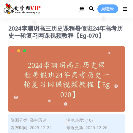
❅
登录
❅
❅
❅
❅
❅
2024李珊玥高三历史课程暑假班24年高考历
❅
史一轮复习网课视频教程【Eg-070】
❅
❅
❅
❅
❅
❅
资源分类:
高中历史
浏览热度: (10)
发布时间: 2025-12-24
最近更新: 2025-12-26
❅