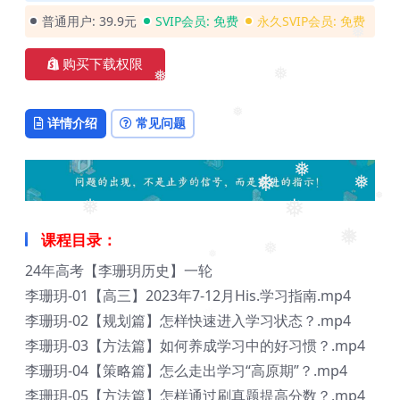
普通用户:
39.9元
SVIP会员:
免费
永久SVIP会员:
免费
❅
购买下载权限
❅
❅
详情介绍
常见问题
❅
❅
❅
❅
❅
❅
❅
课程目录：
❅
❅
24年高考【李珊玥历史】一轮
❅
❅
李珊玥-01【高三】2023年7-12月His.学习指南.mp4
李珊玥-02【规划篇】怎样快速进入学习状态？.mp4
李珊玥-03【方法篇】如何养成学习中的好习惯？.mp4
李珊玥-04【策略篇】怎么走出学习“高原期”？.mp4
李珊玥-05【方法篇】怎样通过刷真题提高分数？.mp4