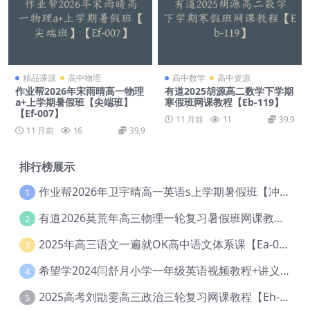
精品课源
高中物理
高中数学
高中资源
作业帮2026年宋雨晴高一物理
有道2025胡源高二数学下学期
a+上学期暑假班【尖端班】
寒假班网课教程【Eb-119】
【Ef-007】
11 月前
11
39.9
11 月前
16
39.9
排行榜展示
作业帮2026年卫宇晴高一英语s上学期暑假班【冲顶班】【Ec-003】
1
有道2026莫荒年高三物理一轮复习暑假班网课教程【Ef-044】
2
2025年高三语文一遍就OK高中语文体系课【Ea-028】
3
希望学2024闫舒月小学一年级英语视频教程+讲义【Cc-004】
4
2025高考刘勖雯高三政治三轮复习网课教程【Eh-061】
5