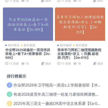
11 月前
14
39.9
11 月前
13
39.9
初中英语
初中资源
初中物理
初中资源
作业帮2025林淼初一英语培训
简单学习网初二物理视频教程
班春上+春下A+班寒春班【Dc-
全套课程+讲义（ 田鹏-郝老
009】
师-闫芳）【De-019】
11 月前
14
39.9
11 月前
16
39.9
排行榜展示
作业帮2026年卫宇晴高一英语s上学期暑假班【冲顶班】【Ec-003】
1
有道2026莫荒年高三物理一轮复习暑假班网课教程【Ef-044】
2
2025年高三语文一遍就OK高中语文体系课【Ea-028】
3