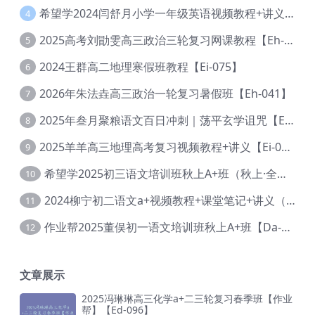
希望学2024闫舒月小学一年级英语视频教程+讲义【Cc-004】
4
2025高考刘勖雯高三政治三轮复习网课教程【Eh-061】
5
2024王群高二地理寒假班教程【Ei-075】
6
2026年朱法垚高三政治一轮复习暑假班【Eh-041】
7
2025年叁月聚粮语文百日冲刺｜荡平玄学诅咒【Ea-001】
8
2025羊羊高三地理高考复习视频教程+讲义【Ei-051】
9
希望学2025初三语文培训班秋上A+班（秋上·全国版·A+）【Da-031】
10
2024柳宁初二语文a+视频教程+课堂笔记+讲义（暑假班+秋季班）【Da-003】
11
作业帮2025董俣初一语文培训班秋上A+班【Da-038】
12
文章展示
2025冯琳琳高三化学a+二三轮复习春季班【作业
帮】【Ed-096】