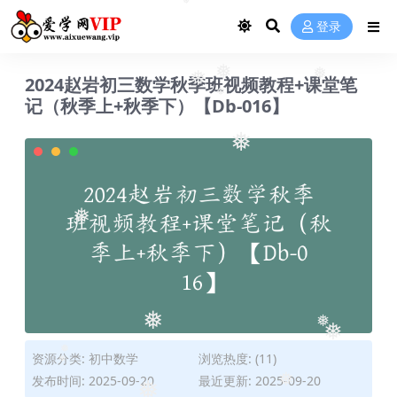
❅
登录
2024赵岩初三数学秋季班视频教程+课堂笔
❅
❅
记（秋季上+秋季下）【Db-016】
❅
❅
❅
❅
❅
❅
❅
资源分类:
初中数学
浏览热度: (11)
❅
发布时间: 2025-09-20
最近更新: 2025-09-20
❅