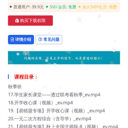
❅
❅
普通用户:
39.9元
SVIP会员:
免费
永久SVIP会员:
免费
❅
购买下载权限
❅
❅
详情介绍
常见问题
❅
❅
❅
❅
❅
❅
❅
❅
课程目录：
秋季班
❅
❅
17.学生家长课堂——透过联考看秋季_ev.mp4
❅
18.开学收心课（视频）_ev.mp4
19.【易错题专项】开学收心课（视频）_ev.mp4
20.一元二次方程综合（含导学）_ev.mp4
21.【易错题专项】秋上全国北师版-8（视频）_ev.mp4