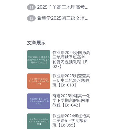
2025羊羊高三地理高考复习视频教程+讲义【Ei-051】
11
希望学2025初三语文培训班秋上A+班（秋上·全国版·A+）【Da-031】
12
文章展示
作业帮2024孙国勇高
三地理秋季班高考一
轮复习视频教程【Ei-
027】
作业帮2025刘莹莹高
三历史二轮复习寒假
班【Eg-010】
有道2025钟啸高一化
学下学期寒假班网课
教程【Ed-042】
作业帮2024何红艳高
二英语a下学期寒春
班【Ec-055】