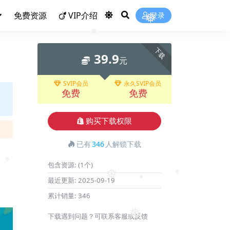
免费资源
VIP介绍
登录
❅
❅
下载
39.9
元
SVIP会员
永久SVIP会员
免费
免费
购买下载权限
已有
346
人解锁下载
包含资源:
(1个)
最近更新:
2025-09-19
❅
累计销量:
346
❅
❅
下载遇到问题？可联系客服或反馈