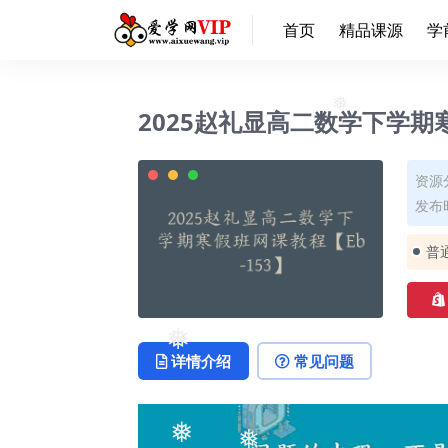
首页
精品课源
学
2025赵礼显高二数学下学期寒
❅
资源
发布时
普
详情介绍
常见问题
❅