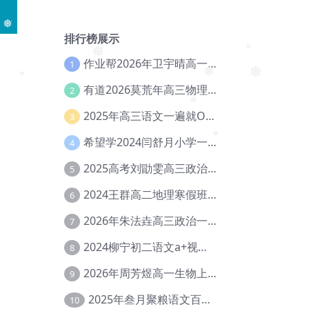
❅
排行榜展示
❅
作业帮2026年卫宇晴高一英语s上学期暑假班【冲顶班】【Ec-003】
1
❅
❅
有道2026莫荒年高三物理一轮复习暑假班网课教程【Ef-044】
2
❅
❅
❅
2025年高三语文一遍就OK高中语文体系课【Ea-028】
3
❅
希望学2024闫舒月小学一年级英语视频教程+讲义【Cc-004】
4
❅
2025高考刘勖雯高三政治三轮复习网课教程【Eh-061】
5
2024王群高二地理寒假班教程【Ei-075】
6
2026年朱法垚高三政治一轮复习暑假班【Eh-041】
7
2024柳宁初二语文a+视频教程+课堂笔记+讲义（暑假班+秋季班）【Da-003】
8
2026年周芳煜高一生物上学期网课教程【Ee-056】
9
2025年叁月聚粮语文百日冲刺｜荡平玄学诅咒【Ea-001】
10