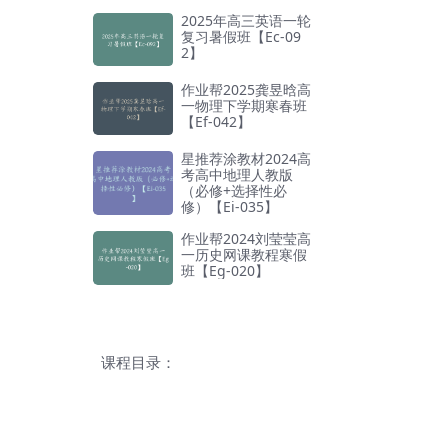
2025年高三英语一轮
复习暑假班【Ec-09
2】
作业帮2025龚昱晗高
一物理下学期寒春班
【Ef-042】
星推荐涂教材2024高
考高中地理人教版
（必修+选择性必
修）【Ei-035】
作业帮2024刘莹莹高
一历史网课教程寒假
班【Eg-020】
课程目录：