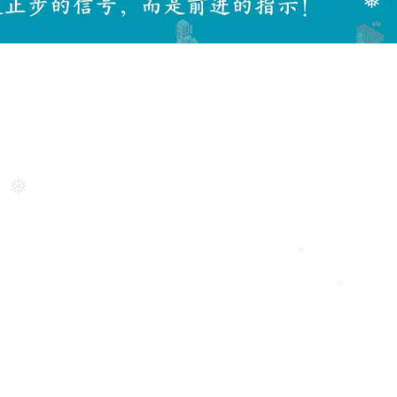
❅
❅
❅