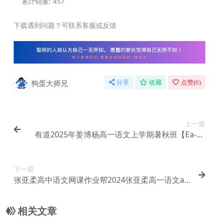
累计销量:
457
下载遇到问题？可联系客服或反馈
狗蛋大师兄
分享
收藏
点赞(
0
)
上一篇
有道2025年姜博杨高一语文上学期暑秋班【Ea-12
6】
下一篇
张亚柔高中语文网课作业帮2024张亚柔高一语文a
+教程（暑假班+秋季班）【Ea-128】
相关文章