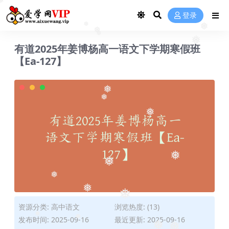
❅
登录
❅
❅
❅
❅
有道2025年姜博杨高一语文下学期寒假班
❅
【Ea-127】
❅
❅
❅
❅
❅
❅
❅
❅
资源分类:
高中语文
浏览热度: (13)
发布时间: 2025-09-16
最近更新: 2025-09-16
❅
❅