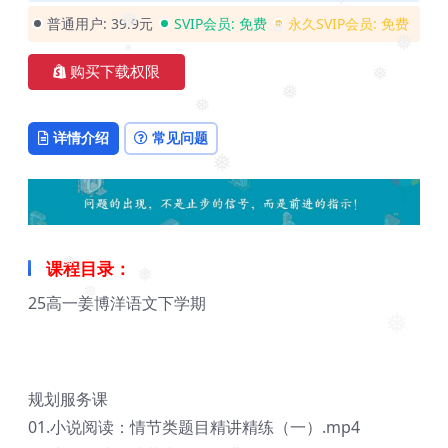
❅
❅
普通用户:
39.9元
SVIP会员:
免费
永久SVIP会员:
免费
❅
❅
❅
购买下载权限
❅
❅
❅
❅
详情介绍
常见问题
❅
课程目录：
❅
25高一姜博洋语文下学期
❅
❅
❅
规划服务课
01.小说阅读：情节类题目精讲精练（一）.mp4