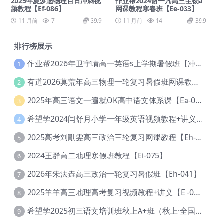
2025年夏梦迪物理百日冲刺视
作业帮2024谢一凡高三生物a
频教程【Ef-086】
网课教程寒春班【Ee-033】
11 月前
7
39.9
11 月前
14
39.9
排行榜展示
作业帮2026年卫宇晴高一英语s上学期暑假班【冲顶班】【Ec-003】
1
有道2026莫荒年高三物理一轮复习暑假班网课教程【Ef-044】
2
2025年高三语文一遍就OK高中语文体系课【Ea-028】
3
希望学2024闫舒月小学一年级英语视频教程+讲义【Cc-004】
4
2025高考刘勖雯高三政治三轮复习网课教程【Eh-061】
5
2024王群高二地理寒假班教程【Ei-075】
6
2026年朱法垚高三政治一轮复习暑假班【Eh-041】
7
2025羊羊高三地理高考复习视频教程+讲义【Ei-051】
8
希望学2025初三语文培训班秋上A+班（秋上·全国版·A+）【Da-031】
9