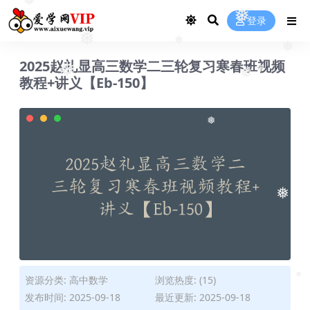
❅
❅
❅
登录
❅
❅
❅
2025赵礼显高三数学二三轮复习寒春班视频
❅
❅
教程+讲义【Eb-150】
❅
❅
❅
❅
❅
❅
资源分类:
高中数学
浏览热度: (15)
发布时间: 2025-09-18
最近更新: 2025-09-18