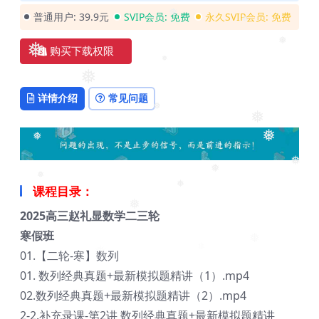
❅
普通用户:
39.9元
SVIP会员:
免费
永久SVIP会员:
免费
❅
购买下载权限
❅
❅
❅
详情介绍
常见问题
❅
❅
❅
❅
❅
❅
课程目录：
❅
❅
❅
2025高三赵礼显数学二三轮
❅
❅
寒假班
01.【二轮-寒】数列
01. 数列经典真题+最新模拟题精讲（1）.mp4
02.数列经典真题+最新模拟题精讲（2）.mp4
2-2.补充录课-第2讲 数列经典真题+最新模拟题精讲