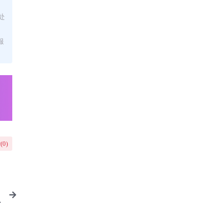
处
服
(
0
)