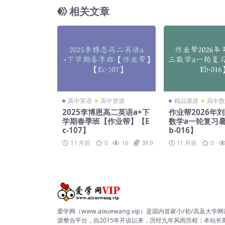
相关文章
高中英语
高中资源
精品课源
高中数
2025李博恩高二英语a+下
作业帮2026年
学期春季班【作业帮】【E
数学a一轮复习暑
c-107】
b-016】
11 月前
0
16
39.9
11 月前
0
爱学网（www.aixuewang.vip）是国内首家小/初/高及大学
源整合平台，自2015年开设以来，历经九年风雨历程；本站长