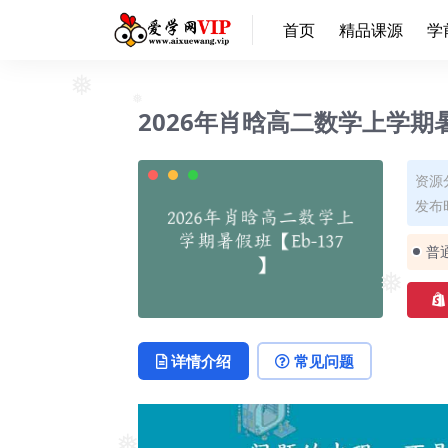
❅
首页
精品课源
学
❅
2026年肖晗高二数学上学期暑
❅
资源
发布时
普
❅
详情介绍
常见问题