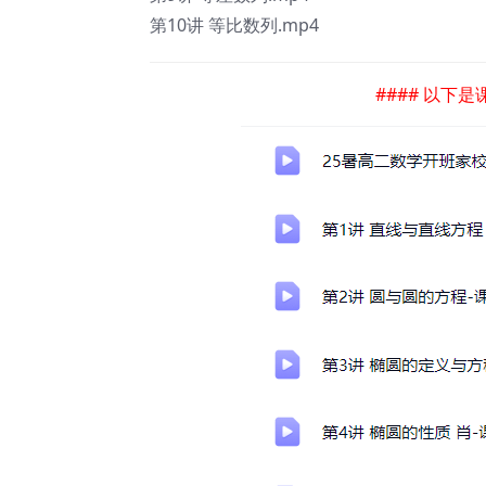
第10讲 等比数列.mp4
#### 以下