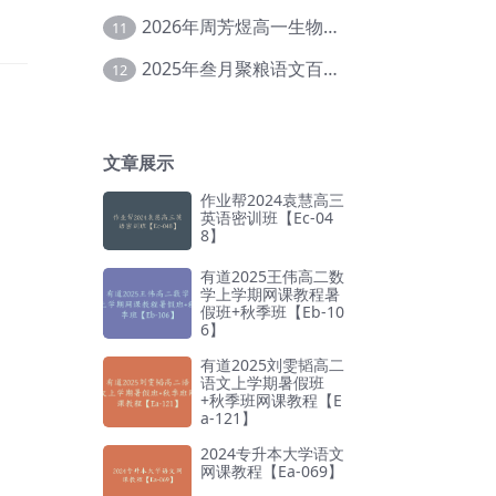
2026年周芳煜高一生物上学期网课教程【Ee-056】
11
2025年叁月聚粮语文百日冲刺｜荡平玄学诅咒【Ea-001】
12
文章展示
作业帮2024袁慧高三
英语密训班【Ec-04
8】
有道2025王伟高二数
学上学期网课教程暑
假班+秋季班【Eb-10
6】
有道2025刘雯韬高二
语文上学期暑假班
+秋季班网课教程【E
a-121】
2024专升本大学语文
网课教程【Ea-069】