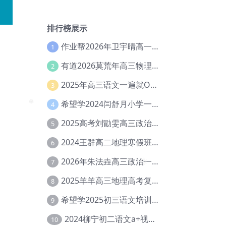
排行榜展示
作业帮2026年卫宇晴高一英语s上学期暑假班【冲顶班】【Ec-003】
1
有道2026莫荒年高三物理一轮复习暑假班网课教程【Ef-044】
2
2025年高三语文一遍就OK高中语文体系课【Ea-028】
3
希望学2024闫舒月小学一年级英语视频教程+讲义【Cc-004】
4
❅
2025高考刘勖雯高三政治三轮复习网课教程【Eh-061】
5
2024王群高二地理寒假班教程【Ei-075】
6
2026年朱法垚高三政治一轮复习暑假班【Eh-041】
7
❅
2025羊羊高三地理高考复习视频教程+讲义【Ei-051】
8
希望学2025初三语文培训班秋上A+班（秋上·全国版·A+）【Da-031】
9
2024柳宁初二语文a+视频教程+课堂笔记+讲义（暑假班+秋季班）【Da-003】
10