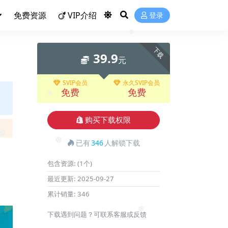
免费资源
VIP介绍
登录
❅
下载
39.9
元
SVIP会员
永久SVIP会员
免费
免费
❅
购买下载权限
已有
346
人解锁下载
❅
包含资源:
(1个)
最近更新:
2025-09-27
累计销量:
346
下载遇到问题？可联系客服或反馈
❅