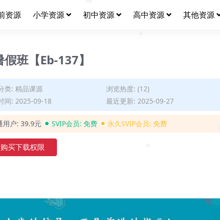
前资源
小学资源
初中资源
高中资源
其他资源
❅
❅
假班【Eb-137】
分类:
精品课源
浏览热度: (12)
间: 2025-09-18
最近更新: 2025-09-27
通用户:
39.9元
SVIP会员:
免费
永久SVIP会员:
免费
❅
❅
购买下载权限
❅