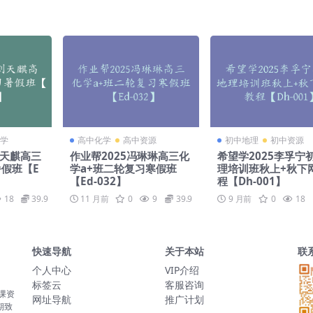
学
高中化学
高中资源
初中地理
初中资源
刘天麒高三
作业帮2025冯琳琳高三化
希望学2025李孚宁
假班【E
学a+班二轮复习寒假班
理培训班秋上+秋下
【Ed-032】
程【Dh-001】
18
39.9
11 月前
0
9
39.9
9 月前
0
18
快速导航
关于本站
联
个人中心
VIP介绍
标签云
客服咨询
网课资
网址导航
推广计划
期致