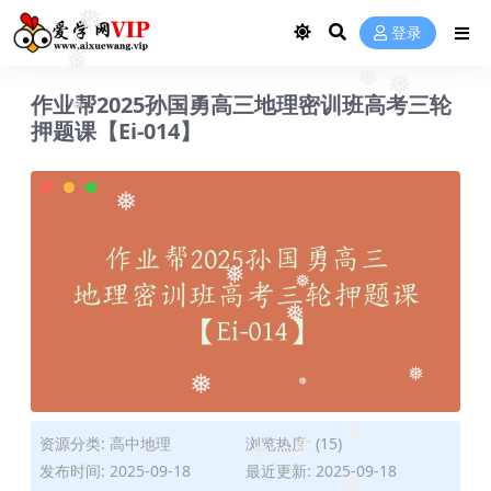
❅
登录
❅
❅
❅
作业帮2025孙国勇高三地理密训班高考三轮
押题课【Ei-014】
❅
❅
❅
❅
❅
❅
❅
❅
资源分类:
高中地理
浏览热度: (15)
❅
❅
发布时间: 2025-09-18
最近更新: 2025-09-18
❅