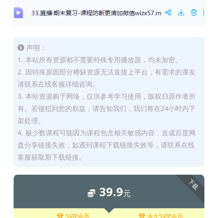
声明：
1. 本站所有资源都不需要特殊专用播放器，均未加密。
2. 因特殊原因部分稀缺资源无法直接上平台，有需求的课友
请联系在线客服详细咨询。
3. 本站资源购于网络，仅供参考学习使用，版权归原作者所
有。若侵犯到您的权益，请告知我们，我们将在24小时内下
架处理。
4. 极少数课程可能因为课程包含相关敏感内容，造成百度网
盘分享链接失效，如遇到课程下载链接失效等，请联系在线
客服获取新下载链接。
下载
39.9
元
SVIP会员
永久SVIP会员