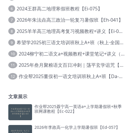
2024王群高二地理寒假班教程【Ei-075】
6
2026年朱法垚高三政治一轮复习暑假班【Eh-041】
7
2025羊羊高三地理高考复习视频教程+讲义【Ei-051】
8
希望学2025初三语文培训班秋上A+班（秋上·全国版·A+）【Da-031】
9
2024柳宁初二语文a+视频教程+课堂笔记+讲义（暑假班+秋季班）【Da-003】
10
2025年叁月聚粮语文百日冲刺｜荡平玄学诅咒【Ea-001】
11
作业帮2025董俣初一语文培训班秋上A+班【Da-038】
12
文章展示
作业帮2025聂宁高一英语a+上学期暑假班+秋季
班网课教程【Ec-022】
2026年李政高一化学上学期暑假班【Ed-057】