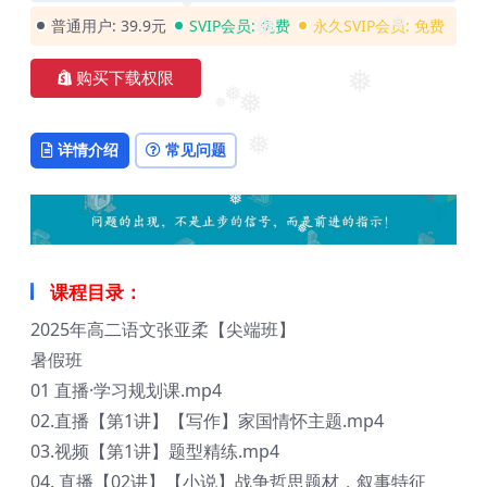
❅
普通用户:
39.9元
SVIP会员:
免费
永久SVIP会员:
免费
❅
❅
❅
购买下载权限
❅
❅
❅
❅
详情介绍
常见问题
❅
❅
❅
课程目录：
2025年高二语文张亚柔【尖端班】
暑假班
01 直播·学习规划课.mp4
02.直播【第1讲】【写作】家国情怀主题.mp4
03.视频【第1讲】题型精练.mp4
04. 直播【02讲】【小说】战争哲思题材，叙事特征