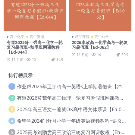
高中化学
高中资源
精品课源
高中化学
有道2025冷士强高三化学一轮
2026李政高三化学高考一轮复
复习暑假班+秋季班网课教程
习暑假班【Ed-062】
【Ed-044】
11 月前
14
39.9
11 月前
10
39.9
排行榜展示
作业帮2026年卫宇晴高一英语s上学期暑假班【冲顶班】【Ec-003】
1
有道2026莫荒年高三物理一轮复习暑假班网课教程【Ef-044】
2
2025年高三语文一遍就OK高中语文体系课【Ea-028】
3
希望学2024闫舒月小学一年级英语视频教程+讲义【Cc-004】
4
2025高考刘勖雯高三政治三轮复习网课教程【Eh-061】
5