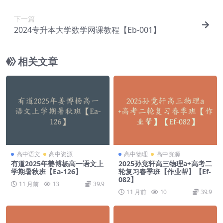
下一篇
2024专升本大学数学网课教程【Eb-001】
相关文章
高中语文
高中资源
高中物理
高中资源
有道2025年姜博杨高一语文上
2025孙竟轩高三物理a+高考二
学期暑秋班【Ea-126】
轮复习春季班【作业帮】【Ef-
082】
11 月前
13
39.9
11 月前
10
39.9