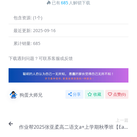
已有
685
人解锁下载
包含资源:
(1个)
最近更新:
2025-09-16
累计销量:
685
下载遇到问题？可联系客服或反馈
狗蛋大师兄
分享
收藏
点赞(
0
)
上一篇
作业帮2025张亚柔高二语文a+上学期秋季班【Ea-1
57】