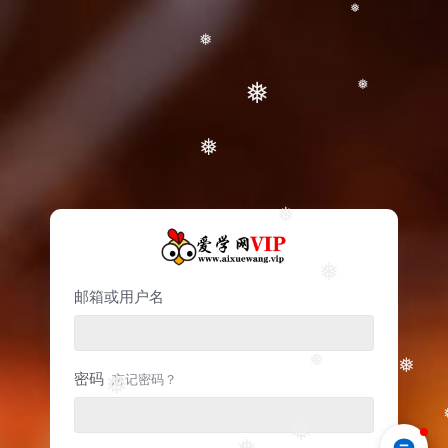
❅
❅
❅
❅
❅
❅
❅
邮箱或用户名
❅
❅
密码
忘记密码？
❅
❅