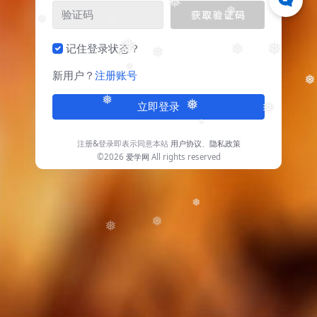
❅
❅
❅
❅
❅
❅
记住登录状态？
❅
❅
❅
❅
新用户？
注册账号
❅
❅
❅
立即登录
❅
❅
注册&登录即表示同意本站
用户协议
、
隐私政策
©2026
爱学网
All rights reserved
❅
❅
❅