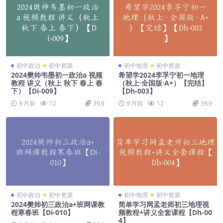
初中政治
初中资源
初中地理
初中资源
2024樊帅韦墨初一政治a 视频
希望学2024李孚宁初一地理
教程 讲义（秋上 秋下 春上 春
（秋上·全国版·A+）【完结】
下）【Di-009】
【Dh-003】
9 月前
12
39.9
9 月前
12
39.9
初中政治
初中资源
初中地理
初中资源
2024樊帅初三政治a+班网课教
简单学习网孟老师初三地理视
程寒春班【Di-010】
频教程+讲义全套课程【Dh-00
4】