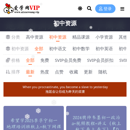
❅
登录
初中资源
❅
❅
❅
分类
高中资源
初中资源
精品课源
小学资源
其他
初中资源
全部
初中语文
初中数学
初中英语
初中
❅
价格
全部
免费
SVIP会员免费
SVIP会员折扣
SVI
排序
最新
热度
点赞
收藏
更新
随机
❅
❅
❅
❅