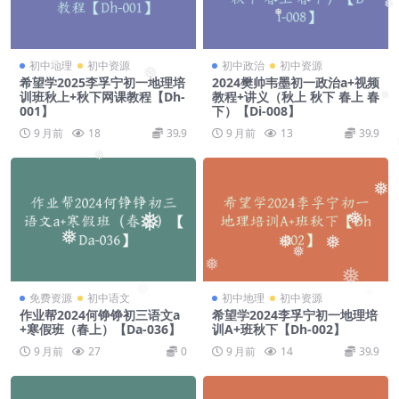
❅
❅
初中地理
初中资源
初中政治
初中资源
❅
❅
希望学2025李孚宁初一地理培
2024樊帅韦墨初一政治a+视频
训班秋上+秋下网课教程【Dh-
教程+讲义（秋上 秋下 春上 春
❅
001】
下）【Di-008】
9 月前
18
39.9
9 月前
13
39.9
❅
❅
❅
❅
❅
❅
❅
❅
❅
❅
❅
免费资源
初中语文
初中地理
初中资源
❅
❅
作业帮2024何铮铮初三语文a
希望学2024李孚宁初一地理培
❅
+寒假班（春上）【Da-036】
训A+班秋下【Dh-002】
9 月前
27
0
9 月前
14
39.9