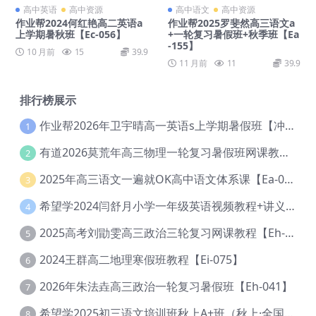
高中英语
高中资源
高中语文
高中资源
作业帮2024何红艳高二英语a
作业帮2025罗斐然高三语文a
上学期暑秋班【Ec-056】
+一轮复习暑假班+秋季班【Ea
-155】
10 月前
15
39.9
11 月前
11
39.9
排行榜展示
作业帮2026年卫宇晴高一英语s上学期暑假班【冲顶班】【Ec-003】
1
有道2026莫荒年高三物理一轮复习暑假班网课教程【Ef-044】
2
2025年高三语文一遍就OK高中语文体系课【Ea-028】
3
希望学2024闫舒月小学一年级英语视频教程+讲义【Cc-004】
4
2025高考刘勖雯高三政治三轮复习网课教程【Eh-061】
5
2024王群高二地理寒假班教程【Ei-075】
6
2026年朱法垚高三政治一轮复习暑假班【Eh-041】
7
希望学2025初三语文培训班秋上A+班（秋上·全国版·A+）【Da-031】
8