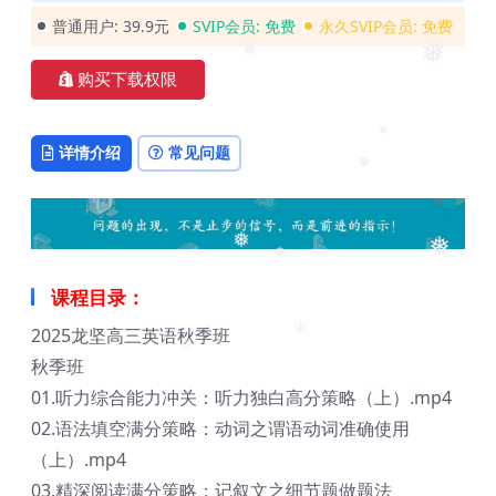
普通用户:
39.9元
SVIP会员:
免费
永久SVIP会员:
免费
❅
❅
购买下载权限
详情介绍
常见问题
❅
❅
❅
❅
❅
课程目录：
2025龙坚高三英语秋季班
❅
秋季班
❅
01.听力综合能力冲关：听力独白高分策略（上）.mp4
02.语法填空满分策略：动词之谓语动词准确使用
（上）.mp4
03.精深阅读满分策略：记叙文之细节题做题法