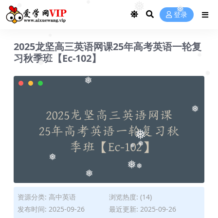
❅
❅
❅
登录
❅
❅
2025龙坚高三英语网课25年高考英语一轮复
❅
习秋季班【Ec-102】
❅
❅
❅
❅
❅
❅
❅
❅
❅
❅
❅
❅
❅
资源分类:
高中英语
浏览热度: (14)
发布时间: 2025-09-26
最近更新: 2025-09-26