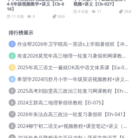
4-5年级视频教学+讲义【Cb-0
视频+讲义【Cb-027】
16】
9 月前
11
39.9
11 月前
9
39.9
排行榜展示
作业帮2026年卫宇晴高一英语s上学期暑假班【冲顶班】【Ec-003】
1
有道2026莫荒年高三物理一轮复习暑假班网课教程【Ef-044】
2
2025年高三语文一遍就OK高中语文体系课【Ea-028】
3
希望学2024闫舒月小学一年级英语视频教程+讲义【Cc-004】
4
2025高考刘勖雯高三政治三轮复习网课教程【Eh-061】
5
2024王群高二地理寒假班教程【Ei-075】
6
2026年朱法垚高三政治一轮复习暑假班【Eh-041】
7
2024柳宁初二语文a+视频教程+课堂笔记+讲义（暑假班+秋季班）【Da-003】
8
2025年叁月聚粮语文百日冲刺｜荡平玄学诅咒【Ea-001】
9