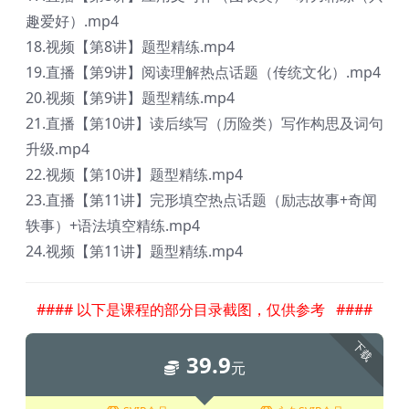
趣爱好）.mp4
18.视频【第8讲】题型精练.mp4
19.直播【第9讲】阅读理解热点话题（传统文化）.mp4
20.视频【第9讲】题型精练.mp4
21.直播【第10讲】读后续写（历险类）写作构思及词句
升级.mp4
22.视频【第10讲】题型精练.mp4
23.直播【第11讲】完形填空热点话题（励志故事+奇闻
轶事）+语法填空精练.mp4
24.视频【第11讲】题型精练.mp4
#### 以下是课程的部分目录截图，仅供参考 ####
下载
39.9
元