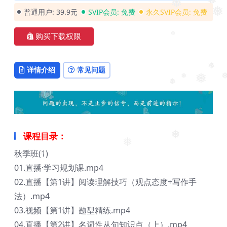
❅
❅
普通用户:
39.9元
SVIP会员:
免费
永久SVIP会员:
免费
❅
❅
购买下载权限
❅
详情介绍
常见问题
❅
❅
❅
❅
❅
❅
课程目录：
❅
秋季班(1)
❅
01.直播·学习规划课.mp4
❅
02.直播【第1讲】阅读理解技巧（观点态度+写作手
法）.mp4
03.视频【第1讲】题型精练.mp4
04.直播【第2讲】名词性从句知识点（上）.mp4