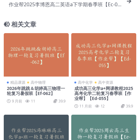
作业帮2025李博恩高二英语a下学期春季班【Ec-02
9】
相关文章
精品课源
高中物理
高中化学
高中资源
2026年跳跳＆胡婷高三物理一
成功高三化学a+网课教程2025
轮复习暑假班【Ef-062】
高考化学二轮复习春季班【作
业帮】【Ed-055】
9 月前
11
39.9
11 月前
12
39.9