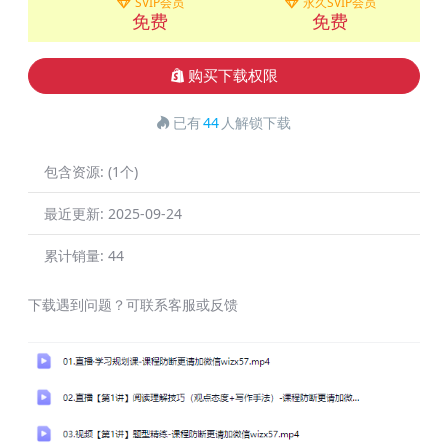
SVIP会员
永久SVIP会员
免费
免费
购买下载权限
已有
44
人解锁下载
包含资源:
(1个)
最近更新:
2025-09-24
累计销量:
44
下载遇到问题？可联系客服或反馈