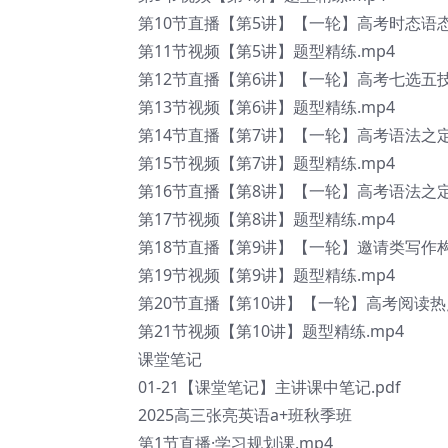
第10节直播【第5讲】【一轮】高考时态语态
第11节视频【第5讲】题型精练.mp4
第12节直播【第6讲】【一轮】高考七选五技
第13节视频【第6讲】题型精练.mp4
第14节直播【第7讲】【一轮】高考语法之定
第15节视频【第7讲】题型精练.mp4
第16节直播【第8讲】【一轮】高考语法之定
第17节视频【第8讲】题型精练.mp4
第18节直播【第9讲】【一轮】邀请类写作构
第19节视频【第9讲】题型精练.mp4
第20节直播【第10讲】【一轮】高考阅读热
第21节视频【第10讲】题型精练.mp4
课堂笔记
01-21【课堂笔记】主讲课中笔记.pdf
2025高三张亮英语a+班秋季班
第1节直播·学习规划课.mp4