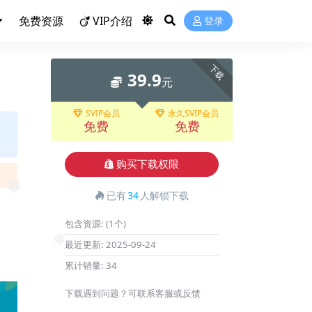
免费资源
VIP介绍
登录
下载
39.9
元
SVIP会员
永久SVIP会员
免费
免费
购买下载权限
已有
34
人解锁下载
❅
包含资源:
(1个)
最近更新:
2025-09-24
累计销量:
34
❅
下载遇到问题？可联系客服或反馈