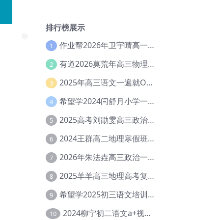
排行榜展示
作业帮2026年卫宇晴高一英语s上学期暑假班【冲顶班】【Ec-003】
1
有道2026莫荒年高三物理一轮复习暑假班网课教程【Ef-044】
❅
2
2025年高三语文一遍就OK高中语文体系课【Ea-028】
3
希望学2024闫舒月小学一年级英语视频教程+讲义【Cc-004】
4
2025高考刘勖雯高三政治三轮复习网课教程【Eh-061】
5
2024王群高二地理寒假班教程【Ei-075】
6
2026年朱法垚高三政治一轮复习暑假班【Eh-041】
7
2025羊羊高三地理高考复习视频教程+讲义【Ei-051】
8
希望学2025初三语文培训班秋上A+班（秋上·全国版·A+）【Da-031】
9
2024柳宁初二语文a+视频教程+课堂笔记+讲义（暑假班+秋季班）【Da-003】
10