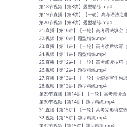
第18节视频【第8讲】题型精练.mp4
第19节直播【第9讲】【一轮】高考语法之非
第20节视频【第9讲】题型精练.mp4
21.直播【第10讲】【一轮】高考语法填空（
22.视频【第10讲】题型精练.mp4
23.直播【第11讲】【一轮】高考读后续写（
24.视频【第11讲】题型精练.mp4
25.直播【第12讲】【一轮】高考阅读技巧（
26.视频【第12讲】题型精练.mp4
27.直播【第13讲】【一轮】介绍类写作构思
28.视频【第13讲】题型精练.mp4
第29节直播【第14讲】【一轮】高考阅读热
第30节视频【第14讲】题型精练.mp4
31.直播【第15讲】【一轮】高考完形填空
32.视频【第15讲】题型精练.mp4
第32节视频【第15讲】题型精练.mp4