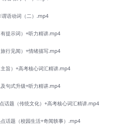
谓语动词（二）.mp4
有提示词）+听力精讲.mp4
旅行见闻）+情绪描写.mp4
主旨）+高考核心词汇精讲.mp4
及句式升级+听力精讲.mp4
点话题（传统文化）+高考核心词汇精讲.mp4
热点话题（校园生活+奇闻轶事）.mp4