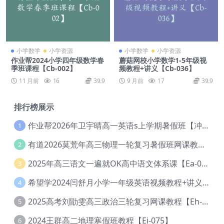
小学数学
小学资源
小学数学
小学资源
作业帮2024小学四年级数学春
蘑菇网校小学数学1-5年级视
季班课程【Cb-002】
频教程+讲义【Cb-036】
11 月前
16
39.9
9 月前
17
39.9
排行榜展示
作业帮2026年卫宇晴高一英语s上学期暑假班【冲顶班】【Ec-003】
1
有道2026莫荒年高三物理一轮复习暑假班网课教程【Ef-044】
2
2025年高三语文一遍就OK高中语文体系课【Ea-028】
3
希望学2024闫舒月小学一年级英语视频教程+讲义【Cc-004】
4
2025高考刘勖雯高三政治三轮复习网课教程【Eh-061】
5
2024王群高二地理寒假班教程【Ei-075】
6