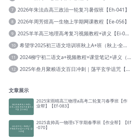
2026年朱法垚高三政治一轮复习暑假班【Eh-041】
7
2026年周芳煜高一生物上学期网课教程【Ee-056】
8
2025羊羊高三地理高考复习视频教程+讲义【Ei-051】
9
希望学2025初三语文培训班秋上A+班（秋上·全国版·A+）【Da-031】
10
2024柳宁初二语文a+视频教程+课堂笔记+讲义（暑假班+秋季班）【Da-003】
11
2025年叁月聚粮语文百日冲刺｜荡平玄学诅咒【Ea-001】
12
文章展示
2025宋雨晴高三物理a高考二轮复习春季班【作
业帮】【Ef-083】
2025袁帅高一物理s下学期春季班【作业帮】【Ef
-070】