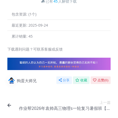
已有
45
人解锁下载
包含资源:
(1个)
最近更新:
2025-09-24
累计销量:
45
下载遇到问题？可联系客服或反馈
狗蛋大师兄
分享
收藏
点赞(
0
)
上一篇
作业帮2026年袁帅高三物理s一轮复习暑假班【冲
顶班】【Ef-002】