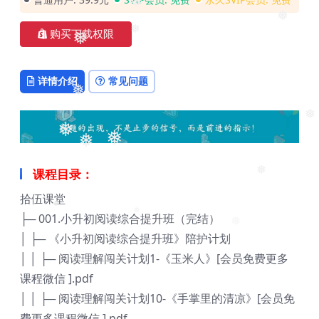
❅
❅
❅
购买下载权限
❅
❅
详情介绍
常见问题
❅
❅
❅
❅
❅
课程目录：
❅
拾伍课堂
├─ 001.小升初阅读综合提升班（完结）
❅
❅
❅
│ ├─ 《小升初阅读综合提升班》陪护计划
│ │ ├─ 阅读理解闯关计划1-《玉米人》[会员免费更多
课程微信 ].pdf
│ │ ├─ 阅读理解闯关计划10-《手掌里的清凉》[会员免
费更多课程微信 ].pdf