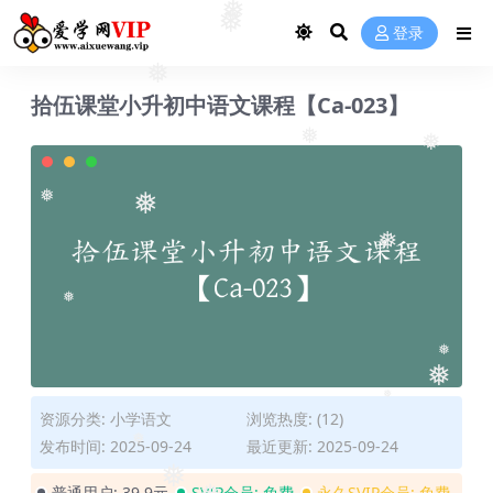
❅
❅
登录
❅
拾伍课堂小升初中语文课程【Ca-023】
❅
❅
❅
❅
❅
❅
❅
❅
❅
资源分类:
小学语文
浏览热度: (12)
❅
发布时间: 2025-09-24
最近更新: 2025-09-24
❅
普通用户:
39.9元
SVIP会员:
免费
永久SVIP会员:
免费