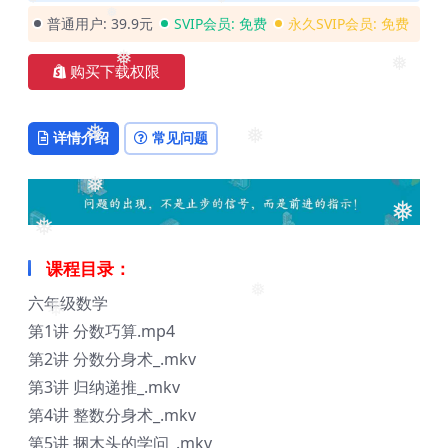
❅
普通用户:
39.9元
SVIP会员:
免费
永久SVIP会员:
免费
❅
❅
❅
❅
购买下载权限
❅
❅
详情介绍
常见问题
❅
❅
❅
❅
❅
课程目录：
六年级数学
❅
❅
第1讲 分数巧算.mp4
第2讲 分数分身术_.mkv
第3讲 归纳递推_.mkv
第4讲 整数分身术_.mkv
第5讲 捆木头的学问_.mkv