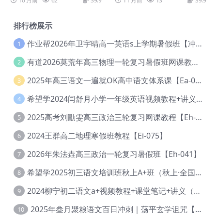
10 月前
62
39.9
11 月前
13
39.9
排行榜展示
作业帮2026年卫宇晴高一英语s上学期暑假班【冲顶班】【Ec-003】
1
有道2026莫荒年高三物理一轮复习暑假班网课教程【Ef-044】
2
2025年高三语文一遍就OK高中语文体系课【Ea-028】
3
希望学2024闫舒月小学一年级英语视频教程+讲义【Cc-004】
4
2025高考刘勖雯高三政治三轮复习网课教程【Eh-061】
5
2024王群高二地理寒假班教程【Ei-075】
6
2026年朱法垚高三政治一轮复习暑假班【Eh-041】
7
希望学2025初三语文培训班秋上A+班（秋上·全国版·A+）【Da-031】
8
2024柳宁初二语文a+视频教程+课堂笔记+讲义（暑假班+秋季班）【Da-003】
9
2025年叁月聚粮语文百日冲刺｜荡平玄学诅咒【Ea-001】
10