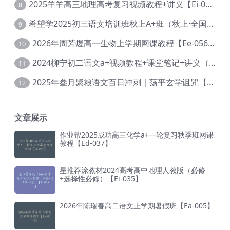
2025羊羊高三地理高考复习视频教程+讲义【Ei-051】
8
希望学2025初三语文培训班秋上A+班（秋上·全国版·A+）【Da-031】
9
2026年周芳煜高一生物上学期网课教程【Ee-056】
10
2024柳宁初二语文a+视频教程+课堂笔记+讲义（暑假班+秋季班）【Da-003】
11
2025年叁月聚粮语文百日冲刺｜荡平玄学诅咒【Ea-001】
12
文章展示
作业帮2025成功高三化学a+一轮复习秋季班网课
教程【Ed-037】
星推荐涂教材2024高考高中地理人教版（必修
+选择性必修）【Ei-035】
2026年陈瑞春高二语文上学期暑假班【Ea-005】