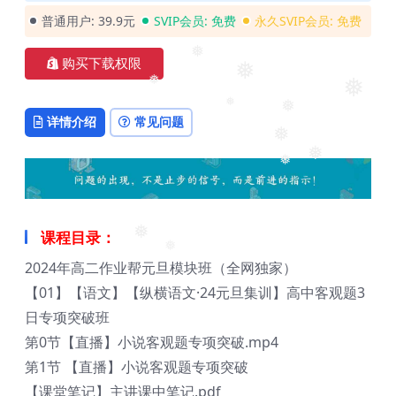
❅
❅
普通用户:
39.9元
SVIP会员:
免费
永久SVIP会员:
免费
购买下载权限
❅
❅
❅
❅
详情介绍
常见问题
❅
❅
❅
❅
❅
课程目录：
❅
❅
2024年高二作业帮元旦模块班（全网独家）
【01】【语文】【纵横语文·24元旦集训】高中客观题3
日专项突破班
第0节【直播】小说客观题专项突破.mp4
第1节 【直播】小说客观题专项突破
【课堂笔记】主讲课中笔记.pdf