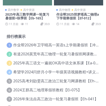
高中数学
高中资源
高中物理
高中资源
2025年高三数学网课一轮复习
作业帮2025郑梦瑶高二物理a
暑假班+秋季班【Eb-165】
下学期寒假班【Ef-012】
11 月前
11
39.9
11 月前
14
39.9
排行榜展示
作业帮2026年卫宇晴高一英语s上学期暑假班【冲顶班】【Ec-003】
1
有道2026莫荒年高三物理一轮复习暑假班网课教程【Ef-044】
2
2025年高三语文一遍就OK高中语文体系课【Ea-028】
3
希望学2024闫舒月小学一年级英语视频教程+讲义【Cc-004】
4
2025高考刘勖雯高三政治三轮复习网课教程【Eh-061】
5
2024王群高二地理寒假班教程【Ei-075】
6
2026年朱法垚高三政治一轮复习暑假班【Eh-041】
7