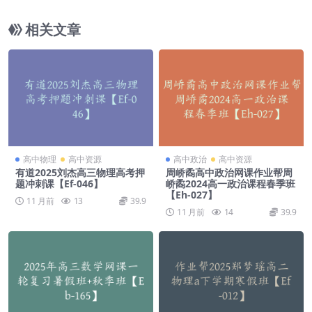
a-016】
相关文章
高中物理
高中资源
高中政治
高中资源
有道2025刘杰高三物理高考押
周峤矞高中政治网课作业帮周
题冲刺课【Ef-046】
峤矞2024高一政治课程春季班
【Eh-027】
11 月前
13
39.9
11 月前
14
39.9