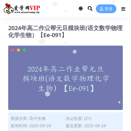
❅
❅
❅
登录
❅
❅
❅
2024年高二作业帮元旦模块班(语文数学物理
❅
化学生物）【Ee-091】
❅
❅
❅
❅
❅
❅
资源分类:
高中生物
浏览热度: (21)
❅
❅
❅
发布时间: 2025-09-24
最近更新: 2025-09-24