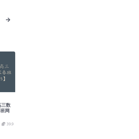
视
高三数
春班网
39.9