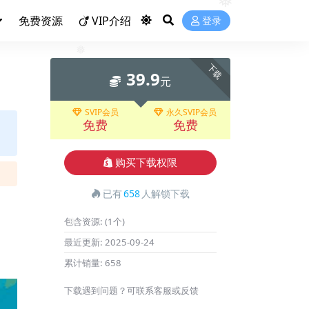
❅
免费资源
VIP介绍
登录
下载
39.9
元
❅
SVIP会员
永久SVIP会员
免费
免费
购买下载权限
已有
658
人解锁下载
包含资源:
(1个)
最近更新:
2025-09-24
❅
累计销量:
658
下载遇到问题？可联系客服或反馈