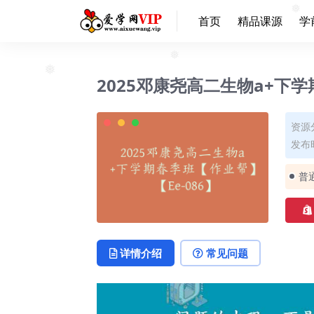
❅
首页
精品课源
学
2025邓康尧高二生物a+下学
❅
❅
资源
发布时
普
详情介绍
常见问题