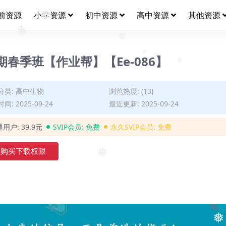
前资源
小学资源
初中资源
高中资源
其他资源
❅
❅
❅
❅
❅
期春季班【作业帮】【Ee-086】
❅
❅
分类:
高中生物
浏览热度: (13)
❅
间: 2025-09-24
最近更新: 2025-09-24
❅
通用户:
39.9元
SVIP会员:
免费
永久SVIP会员:
免费
购买下载权限
❅