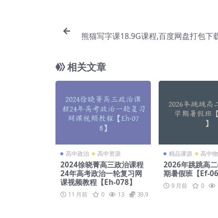
熊猫写字课18.9G课程,百度网盘打包下
育 小学 亲子课堂 亲子教育 识字学字【Ca
相关文章
高中政治
高中资源
精品课源
高中物
2024徐晓菁高三政治课程
2026年跳跳高
24年高考政治一轮复习网
期暑假班【Ef-0
课视频教程【Eh-078】
9 月前
0
11 月前
0
13
39.9