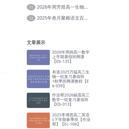
2026年周芳煜高一生物上学期网课教程【Ee-056】
11
2025年叁月聚粮语文百日冲刺｜荡平玄学诅咒【Ea-001】
12
文章展示
2026年周帅高一数学
上学期暑假班网课
【Eb-135】
有道2025万猛高三生
物一轮复习暑假班
+秋季班网课教程【E
e-039】
作业帮2026杨震高三
数学一轮复习暑假班
【Eb-013】
2025李博恩高二英语
s下学期春季班【作业
帮】【Ec-106】