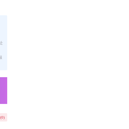
处
服
(
0
)