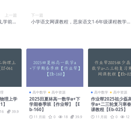
上一篇
下一篇
载,学前教
小学语文网课教程，思泉语文1-6年级课程教学
-009】
频【Ca-010】
理
高中数学
高中资源
高中数学
高中资源
二物理上学
2025田夏林高一数学a+下
作业帮2025祖少磊
61】
学期春季班【作业帮】【E
学a+二三轮复习寒
b-160】
课教程【Eb-025】
16
39.9
11 月前
0
18
39.9
11 月前
0
12