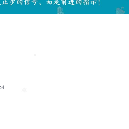
❅
❅
❅
p4
❅