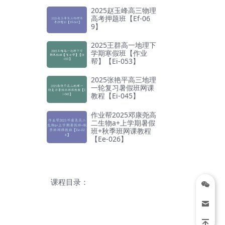
2025赵玉峰高三物理
高考押题班【Ef-06
9】
2025王群高一地理下
学期寒假班【作业
帮】【Ei-053】
2025张艳平高三地理
一轮复习暑假班网课
教程【Ei-045】
作业帮2025邓康尧高
二生物a+上学期暑假
班+秋季班网课教程
【Ee-026】
课程目录：