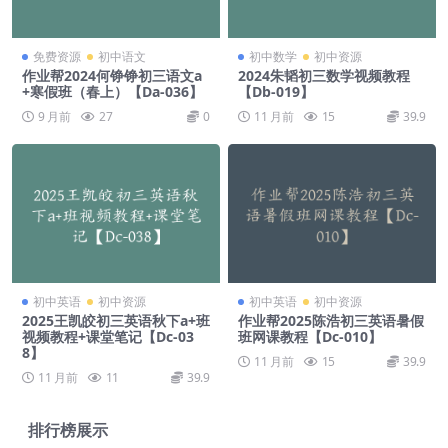
免费资源
初中语文
初中数学
初中资源
作业帮2024何铮铮初三语文a
2024朱韬初三数学视频教程
+寒假班（春上）【Da-036】
【Db-019】
9 月前
27
0
11 月前
15
39.9
初中英语
初中资源
初中英语
初中资源
2025王凯皎初三英语秋下a+班
作业帮2025陈浩初三英语暑假
视频教程+课堂笔记【Dc-03
班网课教程【Dc-010】
8】
11 月前
15
39.9
11 月前
11
39.9
排行榜展示