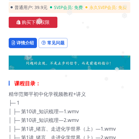
❅
普通用户:
39.9元
SVIP会员:
免费
永久SVIP会员:
免费
❅
❅
购买下载权限
❅
❅
❅
❅
详情介绍
常见问题
❅
❅
课程目录：
❅
❅
精华范卿平初中化学视频教程+讲义
❅
├─ 1
❅
│ ├─ 第10讲_知识梳理—1.wmv
│ ├─ 第10讲_知识梳理—2.wmv
│ ├─ 第1讲_绪言、走进化学世界（上）—1.wmv
│ ├─ 第1讲_绪言、走进化学世界（上）—2.wmv