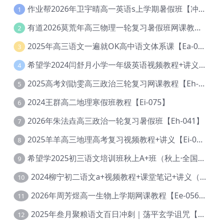
作业帮2026年卫宇晴高一英语s上学期暑假班【冲顶班】【Ec-003】
1
有道2026莫荒年高三物理一轮复习暑假班网课教程【Ef-044】
2
2025年高三语文一遍就OK高中语文体系课【Ea-028】
3
希望学2024闫舒月小学一年级英语视频教程+讲义【Cc-004】
4
2025高考刘勖雯高三政治三轮复习网课教程【Eh-061】
5
2024王群高二地理寒假班教程【Ei-075】
6
2026年朱法垚高三政治一轮复习暑假班【Eh-041】
7
2025羊羊高三地理高考复习视频教程+讲义【Ei-051】
8
希望学2025初三语文培训班秋上A+班（秋上·全国版·A+）【Da-031】
9
2024柳宁初二语文a+视频教程+课堂笔记+讲义（暑假班+秋季班）【Da-003】
10
2026年周芳煜高一生物上学期网课教程【Ee-056】
11
2025年叁月聚粮语文百日冲刺｜荡平玄学诅咒【Ea-001】
12