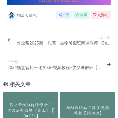
狗蛋大师兄
分享
收藏
点赞(
0
)
上一篇
作业帮2025谢一凡高一生物暑假班网课教程【Ee-0
21】
下一篇
2024杨雯智初三化学S班视频教程+讲义暑假班【D
d-018】
相关文章