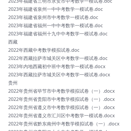
2023年福建省三明市永安市中考数学一模试卷.doc
2023年福建省泉州一中中考数学一模试卷.doc
2023年福建省泉州市中考数学一模试卷.doc
2023年福建省福州一中中考数学一模试卷.doc
2023年福建省福州十九中中考数学一模试卷.doc
西藏
2022年西藏中考数学模拟试卷.doc
2022年西藏拉萨市城关区中考数学一模试卷.doc
2023年内地西藏初中班中考数学一模试卷.docx
2023年西藏拉萨市城关区中考数学一模试卷.docx
贵州
2022年贵州省毕节市中考数学模拟试卷（一）.docx
2022年贵州省贵阳市中考数学模拟试卷（一）.docx
2022年贵州省遵义市中考数学模拟试卷（一）.docx
2022年贵州省遵义市汇川区中考数学一模试卷.docx
2022年贵州省黔东南州中考数学模拟试卷（一）.docx