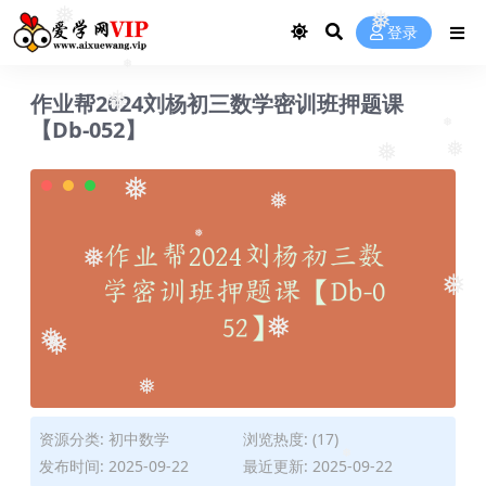
登录
❅
❅
❅
作业帮2024刘杨初三数学密训班押题课
【Db-052】
❅
❅
❅
❅
❅
❅
❅
❅
❅
❅
❅
❅
❅
资源分类:
初中数学
浏览热度: (17)
发布时间: 2025-09-22
最近更新: 2025-09-22