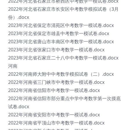
2022年河北省石家庄市桥西区中考数学一模试卷.docx
2022年河北省石家庄市长安区中考数学模拟试卷（3月
份）.docx
2023年河北省保定市清苑区中考数学一模试卷.docx
2023年河北省保定市雄县中考数学一模试卷.docx
2023年河北省唐山市丰南区中考数学一模试卷.docx
2023年河北省张家口市中考数学一模试卷.docx
2023年河北省石家庄二十八中中考数学一模试卷.docx
河南
2022年河南师大附中中考数学模拟试卷（二）.docx
2022年河南省三门峡市中考数学一模试卷.docx
2022年河南省信阳市中考数学一模试卷.docx
2022年河南省信阳市部分重点中学中考数学第一次摸底
试卷.docx
2022年河南省安阳市中考数学一模试卷.docx
2022年河南省平顶山市中考数学一模试卷.docx