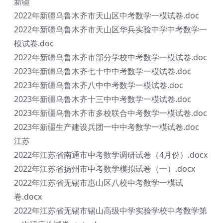
新疆
2022年新疆乌鲁木齐市天山区中考数学一模试卷.doc
2022年新疆乌鲁木齐市天山区华兵实验中学中考数学一
模试卷.doc
2022年新疆乌鲁木齐市部分学校中考数学一模试卷.doc
2023年新疆乌鲁木齐七十中中考数学一模试卷.doc
2023年新疆乌鲁木齐八中中考数学一模试卷.doc
2023年新疆乌鲁木齐十三中中考数学一模试卷.doc
2023年新疆乌鲁木齐市多校联合中考数学一模试卷.doc
2023年新疆生产建设兵团一中中考数学一模试卷.doc
江苏
2022年江苏省南通市中考数学调研试卷（4月份）.docx
2022年江苏省扬州市中考数学模拟试卷（一）.docx
2022年江苏省无锡市惠山区八校中考数学一模试
卷.docx
2022年江苏省无锡市锡山高级中学实验学校中考数学第