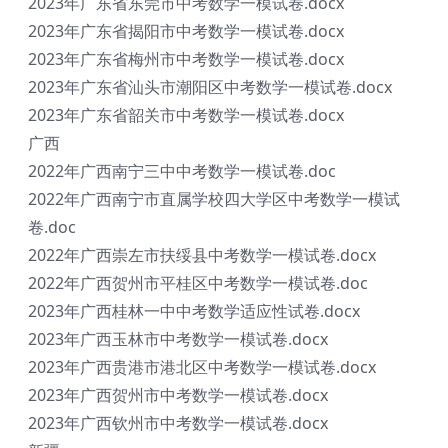
2023年广东省东莞市中考数学一模试卷.docx
2023年广东省揭阳市中考数学一模试卷.docx
2023年广东省梅州市中考数学一模试卷.docx
2023年广东省汕头市潮阳区中考数学一模试卷.docx
2023年广东省韶关市中考数学一模试卷.docx
广西
2022年广西南宁三中中考数学一模试卷.doc
2022年广西南宁市直属学校四大学区中考数学一模试
卷.doc
2022年广西崇左市扶绥县中考数学一模试卷.docx
2022年广西贺州市平桂区中考数学一模试卷.doc
2023年广西桂林一中中考数学适应性试卷.docx
2023年广西玉林市中考数学一模试卷.docx
2023年广西贵港市港北区中考数学一模试卷.docx
2023年广西贺州市中考数学一模试卷.docx
2023年广西钦州市中考数学一模试卷.docx