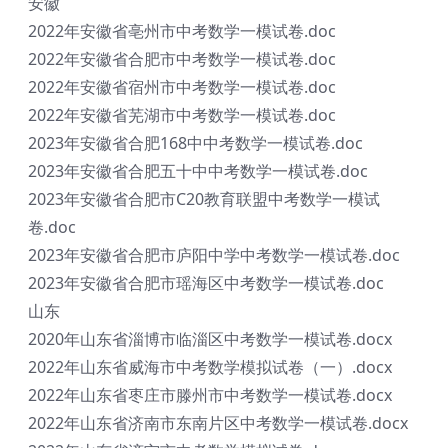
安徽
2022年安徽省亳州市中考数学一模试卷.doc
2022年安徽省合肥市中考数学一模试卷.doc
2022年安徽省宿州市中考数学一模试卷.doc
2022年安徽省芜湖市中考数学一模试卷.doc
2023年安徽省合肥168中中考数学一模试卷.doc
2023年安徽省合肥五十中中考数学一模试卷.doc
2023年安徽省合肥市C20教育联盟中考数学一模试
卷.doc
2023年安徽省合肥市庐阳中学中考数学一模试卷.doc
2023年安徽省合肥市瑶海区中考数学一模试卷.doc
山东
2020年山东省淄博市临淄区中考数学一模试卷.docx
2022年山东省威海市中考数学模拟试卷（一）.docx
2022年山东省枣庄市滕州市中考数学一模试卷.docx
2022年山东省济南市东南片区中考数学一模试卷.docx