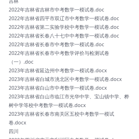
吉林
2022年吉林省吉林市中考数学一模试卷.doc
2022年吉林省四平市双辽市中考数学一模试卷.doc
2022年吉林省第二实验学校中考数学一模试卷.doc
2022年吉林省长春八十七中中考数学一模试卷.doc
2022年吉林省长春市中考数学一模试卷.doc
2022年吉林省长春市中考数学评价与检测试卷
（一）.doc
2023年吉林省延边州中考数学一模试卷.docx
2023年吉林省白城市洮北区中考数学一模试卷.docx
2023年吉林省白山市中考数学一模试卷.docx
2023年吉林省白山市临江市光华中学、宝山镇中学、桦
树中学等校中考数学一模试卷.docx
2023年吉林省长春市南关区五校中考数学一模试
卷.docx
四川