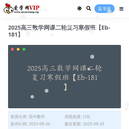
❅
登录
❅
❅
❅
❅
❅
2025高三数学网课二轮复习寒假班【Eb-
❅
❅
181】
❅
❅
❅
❅
❅
❅
❅
❅
❅
资源分类:
高中数学
浏览热度: (10)
❅
发布时间: 2025-09-20
最近更新: 2025-09-20