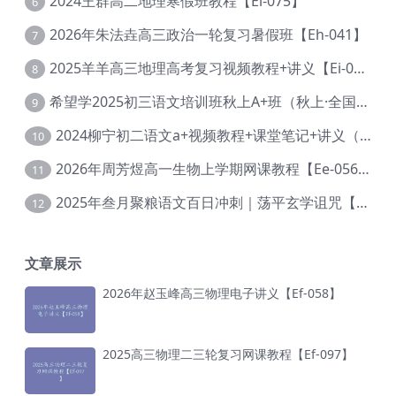
2024王群高二地理寒假班教程【Ei-075】
6
2026年朱法垚高三政治一轮复习暑假班【Eh-041】
7
2025羊羊高三地理高考复习视频教程+讲义【Ei-051】
8
希望学2025初三语文培训班秋上A+班（秋上·全国版·A+）【Da-031】
9
2024柳宁初二语文a+视频教程+课堂笔记+讲义（暑假班+秋季班）【Da-003】
10
2026年周芳煜高一生物上学期网课教程【Ee-056】
11
2025年叁月聚粮语文百日冲刺｜荡平玄学诅咒【Ea-001】
12
文章展示
2026年赵玉峰高三物理电子讲义【Ef-058】
2025高三物理二三轮复习网课教程【Ef-097】