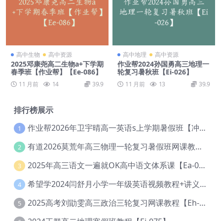
高中生物
高中资源
高中地理
高中资源
2025邓康尧高二生物a+下学期
作业帮2024孙国勇高三地理一
春季班【作业帮】【Ee-086】
轮复习暑秋班【Ei-026】
11 月前
14
39.9
11 月前
13
39.9
排行榜展示
作业帮2026年卫宇晴高一英语s上学期暑假班【冲顶班】【Ec-003】
1
有道2026莫荒年高三物理一轮复习暑假班网课教程【Ef-044】
2
2025年高三语文一遍就OK高中语文体系课【Ea-028】
3
希望学2024闫舒月小学一年级英语视频教程+讲义【Cc-004】
4
2025高考刘勖雯高三政治三轮复习网课教程【Eh-061】
5