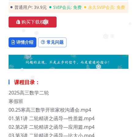
❅
❅
普通用户:
39.9元
SVIP会员:
免费
永久SVIP会员:
免费
❅
购买下载权限
❅
❅
❅
❅
❅
❅
详情介绍
常见问题
❅
❅
课程目录：
❅
2025高三数学二轮
寒假班
00.25寒高三数学开班家校沟通会.mp4
01.第1讲 二轮精讲之函导—性质篇.mp4
02.第2讲 二轮精讲之函导—应用篇.mp4
03.第3讲 二轮精讲之函导—比大小.mp4