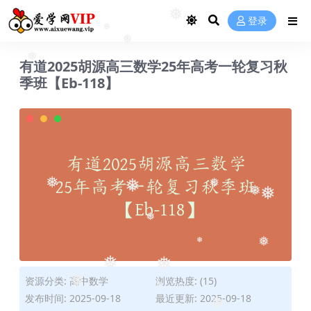
❅
登录
❅
❅
有道2025胡源高三数学25年高考一轮复习秋
❅
季班【Eb-118】
❅
❅
❅
❅
❅
❅
❅
❅
❅
❅
资源分类:
高中数学
浏览热度: (15)
❅
发布时间: 2025-09-18
最近更新: 2025-09-18
❅