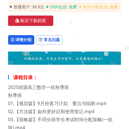
❅
普通用户:
39.9元
SVIP会员:
免费
永久SVIP会员:
免费
❅
❅
购买下载权限
❅
❅
详情介绍
常见问题
❅
❅
❅
❅
❅
课程目录：
❅
2025胡源高三数学一轮秋季班
❅
❅
秋季班
01.【规划篇】9月份复习计划、重点与陷阱.mp4
02.【方法篇】如何更好记和使用笔记.mp4
03.【策略篇】不同分段学生考试时间分配策略(一轮
版).mp4