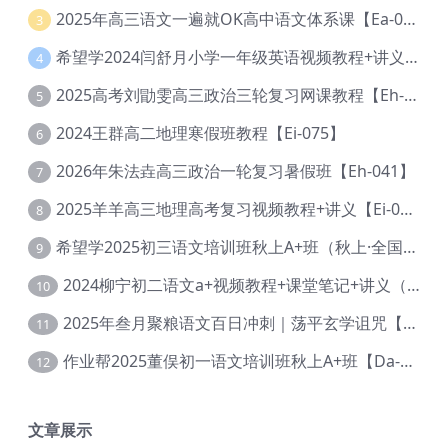
2025年高三语文一遍就OK高中语文体系课【Ea-028】
3
希望学2024闫舒月小学一年级英语视频教程+讲义【Cc-004】
4
2025高考刘勖雯高三政治三轮复习网课教程【Eh-061】
5
2024王群高二地理寒假班教程【Ei-075】
6
2026年朱法垚高三政治一轮复习暑假班【Eh-041】
7
2025羊羊高三地理高考复习视频教程+讲义【Ei-051】
8
希望学2025初三语文培训班秋上A+班（秋上·全国版·A+）【Da-031】
9
2024柳宁初二语文a+视频教程+课堂笔记+讲义（暑假班+秋季班）【Da-003】
10
2025年叁月聚粮语文百日冲刺｜荡平玄学诅咒【Ea-001】
11
作业帮2025董俣初一语文培训班秋上A+班【Da-038】
12
文章展示