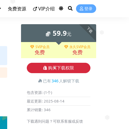
免费资源
VIP介绍
登录
❅
下载
59.9
元
SVIP会员
永久SVIP会员
❅
免费
免费
购买下载权限
❅
已有
346
人解锁下载
包含资源:
(1个)
最近更新:
2025-08-14
累计销量:
346
下载遇到问题？可联系客服或反馈