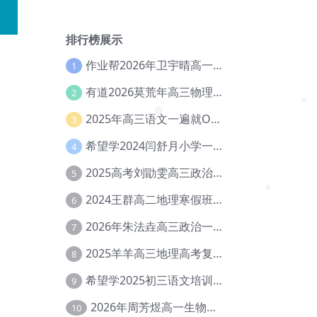
❅
排行榜展示
作业帮2026年卫宇晴高一英语s上学期暑假班【冲顶班】【Ec-003】
1
有道2026莫荒年高三物理一轮复习暑假班网课教程【Ef-044】
2
2025年高三语文一遍就OK高中语文体系课【Ea-028】
3
❅
希望学2024闫舒月小学一年级英语视频教程+讲义【Cc-004】
4
❅
2025高考刘勖雯高三政治三轮复习网课教程【Eh-061】
5
2024王群高二地理寒假班教程【Ei-075】
6
❅
2026年朱法垚高三政治一轮复习暑假班【Eh-041】
7
2025羊羊高三地理高考复习视频教程+讲义【Ei-051】
8
希望学2025初三语文培训班秋上A+班（秋上·全国版·A+）【Da-031】
9
2026年周芳煜高一生物上学期网课教程【Ee-056】
10