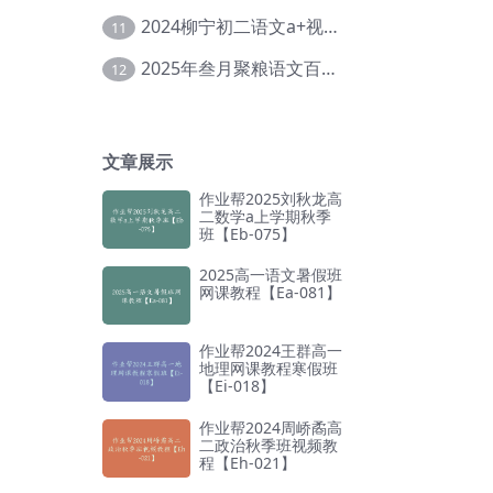
2024柳宁初二语文a+视频教程+课堂笔记+讲义（暑假班+秋季班）【Da-003】
11
2025年叁月聚粮语文百日冲刺｜荡平玄学诅咒【Ea-001】
12
文章展示
作业帮2025刘秋龙高
二数学a上学期秋季
班【Eb-075】
2025高一语文暑假班
网课教程【Ea-081】
作业帮2024王群高一
地理网课教程寒假班
【Ei-018】
作业帮2024周峤矞高
二政治秋季班视频教
程【Eh-021】