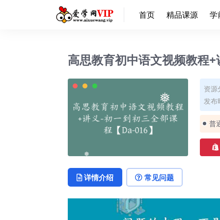
首页
精品课源
学
高思教育初中语文视频教程+讲
资源
发布时
❅
普
详情介绍
常见问题
❅