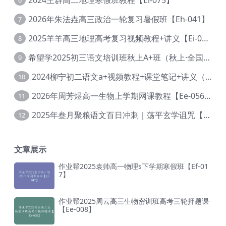
6
2026年朱法垚高三政治一轮复习暑假班【Eh-041】
7
2025羊羊高三地理高考复习视频教程+讲义【Ei-051】
8
希望学2025初三语文培训班秋上A+班（秋上·全国版·A+）【Da-031】
9
2024柳宁初二语文a+视频教程+课堂笔记+讲义（暑假班+秋季班）【Da-003】
10
2026年周芳煜高一生物上学期网课教程【Ee-056】
11
2025年叁月聚粮语文百日冲刺｜荡平玄学诅咒【Ea-001】
12
文章展示
作业帮2025袁帅高一物理s下学期寒假班【Ef-01
7】
作业帮2025周云高三生物密训班高考三轮押题课
【Ee-008】