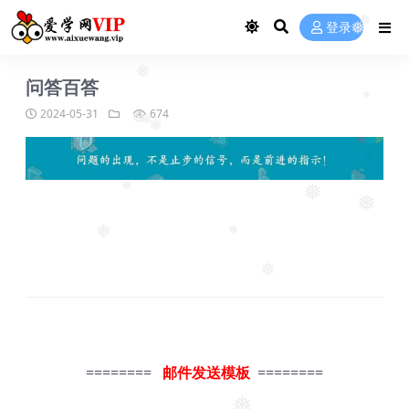
❅
登录
❅
❅
问答百答
❅
2024-05-31
674
❅
❅
❅
❅
❅
❅
❅
❅
❅
❅
========
邮件发送模板
========