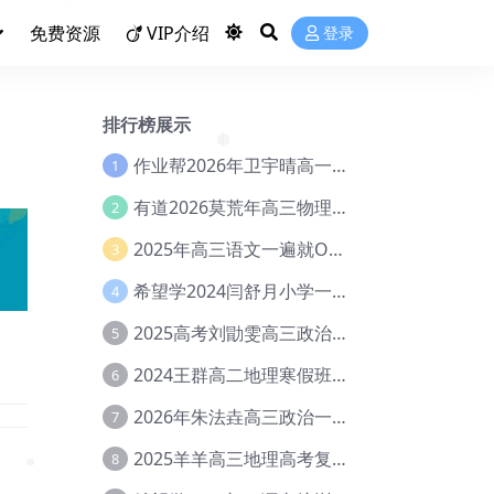
免费资源
VIP介绍
登录
❅
排行榜展示
作业帮2026年卫宇晴高一英语s上学期暑假班【冲顶班】【Ec-003】
1
❅
有道2026莫荒年高三物理一轮复习暑假班网课教程【Ef-044】
2
2025年高三语文一遍就OK高中语文体系课【Ea-028】
3
希望学2024闫舒月小学一年级英语视频教程+讲义【Cc-004】
4
2025高考刘勖雯高三政治三轮复习网课教程【Eh-061】
5
2024王群高二地理寒假班教程【Ei-075】
6
2026年朱法垚高三政治一轮复习暑假班【Eh-041】
7
2025羊羊高三地理高考复习视频教程+讲义【Ei-051】
8