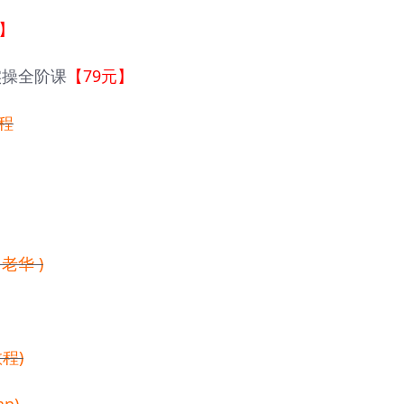
元】
实操全阶课
【79元】
程
 老华 )
程)