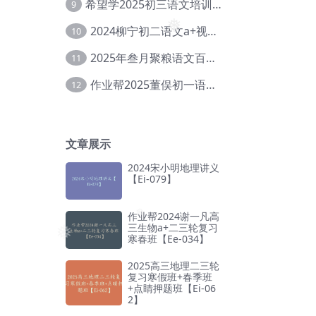
希望学2025初三语文培训班秋上A+班（秋上·全国版·A+）【Da-031】
9
❅
2024柳宁初二语文a+视频教程+课堂笔记+讲义（暑假班+秋季班）【Da-003】
10
❅
❅
2025年叁月聚粮语文百日冲刺｜荡平玄学诅咒【Ea-001】
11
作业帮2025董俣初一语文培训班秋上A+班【Da-038】
12
文章展示
2024宋小明地理讲义
【Ei-079】
作业帮2024谢一凡高
三生物a+二三轮复习
❅
寒春班【Ee-034】
❅
2025高三地理二三轮
复习寒假班+春季班
+点睛押题班【Ei-06
2】